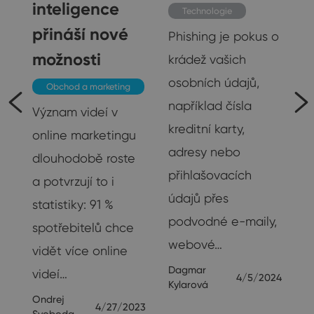
inteligence
Technologie
přináší nové
Phishing je pokus o
možnosti
krádež vašich
osobních údajů,
Obchod a marketing
například čísla
Význam videí v
kreditní karty,
online marketingu
adresy nebo
ak
dlouhodobě roste
přihlašovacích
a potvrzují to i
údajů přes
statistiky: 91 %
podvodné e-maily,
spotřebitelů chce
webové…
vidět více online
Dagmar
videí…
4/5/2024
Kylarová
23
Ondrej
4/27/2023