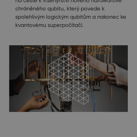
na cestě k inženýrství nového hardwarově
chráněného qubitu, který povede k
spolehlivým logickým qubitům a nakonec ke
kvantovému superpočítači.