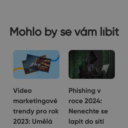
Mohlo by se vám líbit
5
Video
Phishing v
marketingové
roce 2024:
t
trendy pro rok
Nenechte se
ní
2023: Umělá
lapit do sítí