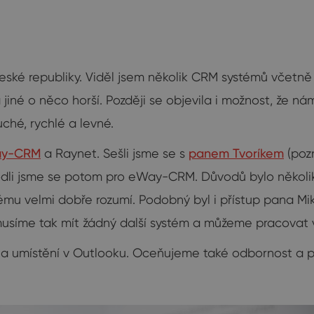
České republiky. Viděl jsem několik CRM systémů včetně 
jiné o něco horší. Později se objevila i možnost, že ná
ché, rychlé a levné.
y-CRM
a Raynet. Sešli jsme se s
panem Tvoríkem
(poz
dli jsme se potom pro eWay-CRM. Důvodů bylo několik. 
stému velmi dobře rozumí. Podobný byl i přístup pana Mi
usíme tak mít žádný další systém a můžeme pracovat v
 a umístění v Outlooku. Oceňujeme také odbornost a 