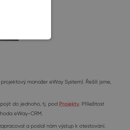
SLOVAK
 projektový manažer eWay System). Řešili jsme,
spojit do jednoho, tj. pod
Projekty
. Příležitost
á výhoda eWay-CRM.
apracoval a poslal nám výstup k otestování.