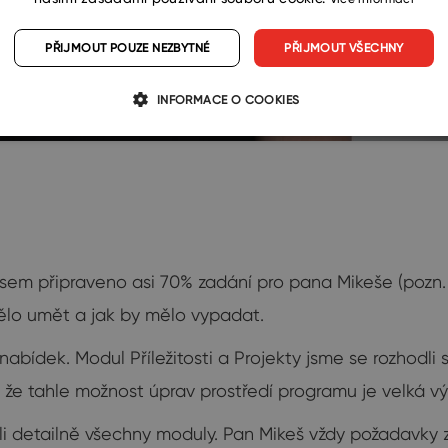
PŘIJMOUT POUZE NEZBYTNÉ
PŘIJMOUT VŠECHNY
INFORMACE O COOKIES
 jsem připraveno asi 70% zadání pro pana Mikeše (pozn.
ělo umět a jak by mělo vypadat.
abídek. Modul Příležitosti a Projekty jsme se rozhodli 
ch, že tahle možnost úprav prostředí programu je velk
i detailně všechny moduly. Pan Mikeš vždy požadavky z