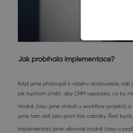
Jak probíhala implementace?
Když jsme přistoupili k výběru dodavatele, měl
jak bychom chtěli, aby CRM vypadalo, co by m
Hodně času jsme strávili u workflow projektů a n
jsme tam dali jako první fázi nabídky. Řekl by
Implementaci jsme věnovali hodně času a prošl