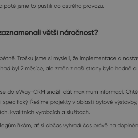
a poté jsme to pustili do ostrého provozu.
zaznamenali větší náročnost?
pětně. Trošku jsme si mysleli, že implementace a nast
dhad byl 2 měsíce, ale změn z naší strany bylo hodně a
e do eWay-CRM snažili dát maximum informací. Chtěli 
specifický. Řešíme projekty v oblasti bytové výstavby,
ích, kvalitních výrobcích a službách.
egům říkám, ať si občas vyhradí čas právě na doplnění