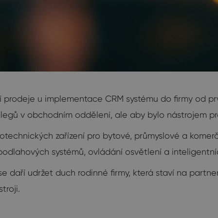
ucí prodeje u implementace CRM systému do firmy od
olegů v obchodním oddělení, ale aby bylo nástrojem pro
otechnických zařízení pro bytové, průmyslové a komerčn
odlahových systémů, ovládání osvětlení a inteligentníc
 daří udržet duch rodinné firmy, která staví na partners
troji.