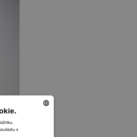
okie.
ENGLISH
ážitku.
souladu s
CZECH