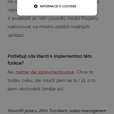
nic společného, půjde vše mnohem snáze a
INFORMACE O COOKIES
nám odpadá nutnost vyvíjet nový modul.
V podstatě se nám povedlo modul Projekty
naklonovat na mnoho dalších možných
aplikací.
Potřebují nás klienti k implementaci této
funkce?
Ne,
máme vše zdokumentované
. Chce to
trošku cviku, ale naučil jsem se to i já, a to
jsem obchodník (směje se).
Hovořili jsme s Jiřím Tvoríkem, sales managerem