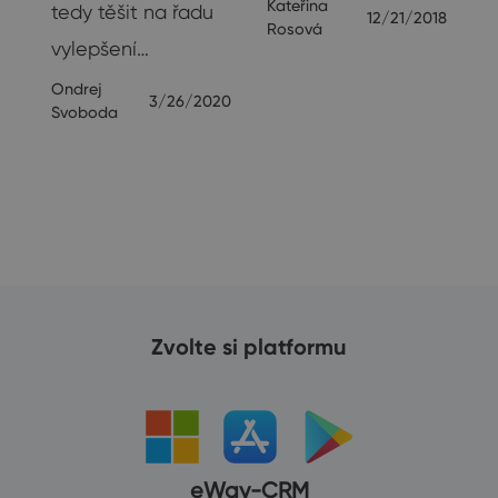
Kateřina
je
tedy těšit na řadu
12/21/2018
Rosová
…
vylepšení…
Ondrej
20
3/26/2020
Svoboda
Zvolte si platformu
eWay-CRM