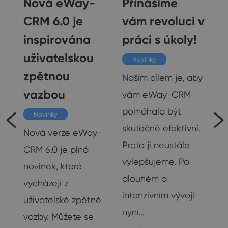
Nová eWay-
Přinášíme
CRM 6.0 je
vám revoluci v
inspirována
práci s úkoly!
uživatelskou
Novinky
zpětnou
Naším cílem je, aby
vazbou
vám eWay-CRM
pomáhala být
Novinky
skutečně efektivní.
Nová verze eWay-
Proto ji neustále
CRM 6.0 je plná
vylepšujeme. Po
novinek, které
dlouhém a
vycházejí z
intenzivním vývoji
uživatelské zpětné
nyní…
vazby. Můžete se