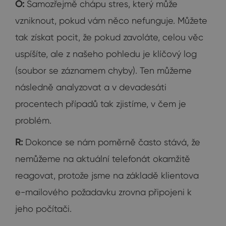
O:
Samozřejmě chápu stres, který může
vzniknout, pokud vám něco nefunguje. Můžete
tak získat pocit, že pokud zavoláte, celou věc
uspíšíte, ale z našeho pohledu je klíčový log
(soubor se záznamem chyby). Ten můžeme
následně analyzovat a v devadesáti
procentech případů tak zjistíme, v čem je
problém.
R:
Dokonce se nám poměrně často stává, že
nemůžeme na aktuální telefonát okamžitě
reagovat, protože jsme na základě klientova
e-mailového požadavku zrovna připojeni k
jeho počítači.