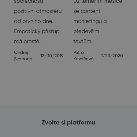
společnosti
Už téměř tři měsíce
pozitivní atmosféru
se content
od prvního dne.
marketingu a
Empatický přístup
především
má prostě…
textům…
Ondrej
Petra
12/30/2019
1/23/2020
Svoboda
Kováčová
19
Zvolte si platformu