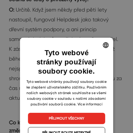
O:
Určitě. Když jsem někdy před pěti lety
nastoupil, fungoval Helpdesk jako takový
dřevní systém podpory, a ani princip
samotných ticketů se nijak výrazně nevyvíjel.
K zásadnějším změnám začalo docházet až
Tyto webové
během posledních dvou let. Proto se také
stránky používají
ENGLISH
nejspíš dostaneme do stavu, kdy budeme
soubory cookie.
CZECH
shromažďovat jednotlivé podněty a jednou za
SLOVAK
Tyto webové stránky používají soubory cookie
čas na jejich základě vydáme nějakou
ke zlepšení uživatelského zážitku. Používáním
našich webových stránek souhlasíte se všemi
aktualizaci.
soubory cookie v souladu s našimi zásadami
používání souborů cookie.
Více informací
PŘIJMOUT VŠECHNY
Co kdyby byla potřeba nějaká zásadnější
změna?
PŘIJMOUT POUZE NEZBYTNÉ