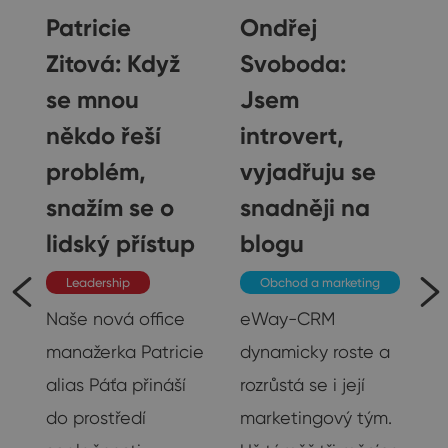
Patricie
Ondřej
Zitová: Když
Svoboda:
vé
se mnou
Jsem
někdo řeší
introvert,
ě
problém,
vyjadřuju se
snažím se o
snadněji na
lidský přístup
blogu
Leadership
Obchod a marketing
Naše nová office
eWay-CRM
manažerka Patricie
dynamicky roste a
alias Páťa přináší
rozrůstá se i její
do prostředí
marketingový tým.