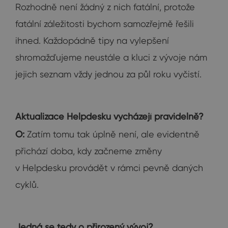
Rozhodně není žádný z nich fatální, protože
fatální záležitosti bychom samozřejmě řešili
ihned. Každopádně tipy na vylepšení
shromažďujeme neustále a kluci z vývoje nám
jejich seznam vždy jednou za půl roku vyčistí.
Aktualizace Helpdesku vycházejí pravidelně?
O:
Zatím tomu tak úplně není, ale evidentně
přichází doba, kdy začneme změny
v Helpdesku provádět v rámci pevně daných
cyklů.
Jedná se tedy o přirozený vývoj?