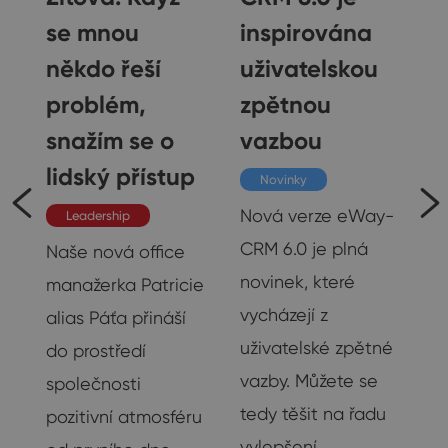
se mnou
inspirována
někdo řeší
uživatelskou
problém,
zpětnou
snažím se o
vazbou
lidský přístup
Novinky
Nová verze eWay-
Leadership
CRM 6.0 je plná
Naše nová office
novinek, které
manažerka Patricie
 i
vycházejí z
alias Páťa přináší
ak
uživatelské zpětné
do prostředí
vazby. Můžete se
společnosti
19
tedy těšit na řadu
pozitivní atmosféru
vylepšení…