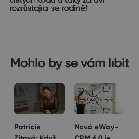
rozrůstající se rodině!
Mohlo by se vám líbit
Patricie
Nová eWay-
k
Zitová: Když
CRM 6.0 je