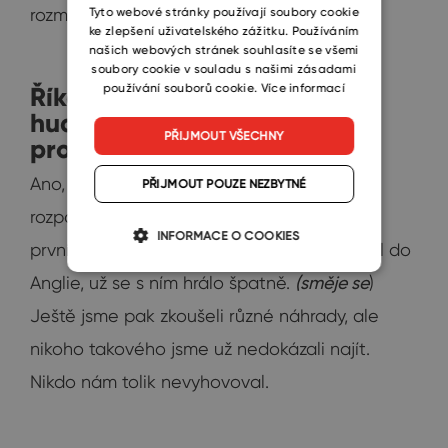
SLOVAK
Tyto webové stránky používají soubory cookie
rozmíchat ve vodě.
ke zlepšení uživatelského zážitku. Používáním
našich webových stránek souhlasíte se všemi
soubory cookie v souladu s našimi zásadami
používání souborů cookie.
Více informací
Říká se o tobě, že jsi milovník
hudby a sám ses jí také
PŘIJMOUT VŠECHNY
profesionálně věnoval.
Ano, měli jsme kapelu, ta už se teď ale
PŘIJMOUT POUZE NEZBYTNÉ
rozpadla. Koncertovali jsme během mého
INFORMACE O COOKIES
prvního zaměstnání. Když ale bubeník odjel do
Anglie, už se s ním hrálo špatně.
(směje se
)
Ještě jsme pak zkoušeli různé náhrady, ale
nikoho takového jsme už nedokázali najít.
Nikdo nám tolik nevyhovoval.