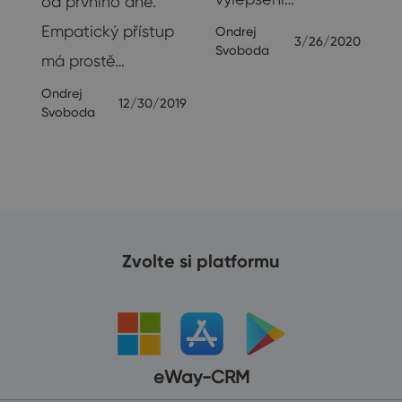
od prvního dne.
Empatický přístup
Ondrej
3/26/2020
Svoboda
má prostě…
Ondrej
12/30/2019
Svoboda
Zvolte si platformu
eWay-CRM