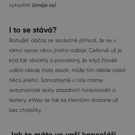
vytvořím
(směje se).
I to se stává?
Bohužel, občas se skutečně přihodí, že se v
rámci oprav něco jiného rozbije. Celkově už je
kód tak obsáhlý a provázaný, že když člověk
udělá někde malý zásah, může tím někde rozbít
něco jiného. Samozřejmě u nás máme
automatické testy zásadních funkcionalit a
testery. eWay se tak ke klientům dostane už
bez chybičky.
Jak to máte ve vaší kanceláři