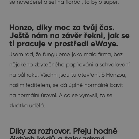
se navečeřel a šel na florbal, to bylo super.
Honzo, díky moc za tvůj čas.
Ještě nám na závěr řekni, jak se
ti pracuje v prostředí eWaye.
Jsem rád, že fungujeme jako malá firma, bez
nějakého zbytečného papírování a schvalování
na půl roku. Všichni jsou tu otevření. S Honzou,
naším ředitelem, se dá úplně normálně bavit
na normální úrovni. A co se vymyslí, to se
zkrátka udělá.
Díky za rozhovor. Přeju hodně
čistých kódů a taky zdraví