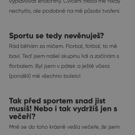
vyplavovat endorfiny. Cvičení třeba mě nikdy
nechytlo, ale podobně na mě působí tvoření.
Sportu se tedy nevěnuješ?
Rád běhám za míčem. Florbal, fotbal, to mě
baví. Teď jsem našel skupinu lidí a začínám s
florbalem. Byl jsem v pátek a ještě včera
(pondělí) mě všechno bolelo!
Tak před sportem snad jíst
musíš! Nebo i tak vydržíš jen s
večeří?
Mně se do toho krásně vešla večeře, že jsem