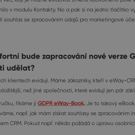
ilo v modulu Kontakty. No a pak si na jedno tlačítko 
ili souhlas se zpracováním údajů pro marketingové účel
mfortní bude zapracování nové verze
ti udělat?
ch klientech evidují. Máme zákazníky, kteří v eWay-CRM 
ožitější, než jiné společnosti, které evidují jen pár zák
ručku, říkáme ji
GDPR eWay-Book
.
Je to takový eBook 
káváme, např. jak mám získat souhlasy se zpracováním 
 našem CRM. Pokud např. někdo požádá o úpravu osobn