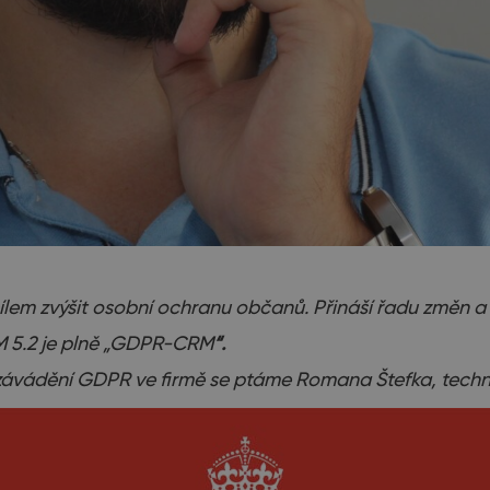
lem zvýšit osobní ochranu občanů. Přináší řadu změn a 
M 5.2 je plně „GDPR-CRM
“.
závádění GDPR ve firmě se ptáme Romana Štefka, tech