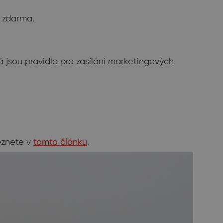
 zdarma.
á jsou pravidla pro zasílání marketingových
eznete v
tomto článku
.