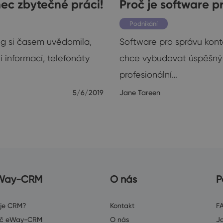
ec zbytečné práci!
Proč je software p
Podnikání
ng si časem uvědomila,
Software pro správu kont
í informací, telefonáty
chce vybudovat úspěšný v
profesionální…
5/6/2019
Jane Tareen
Way-CRM
O nás
P
 je CRM?
Kontakt
F
oč eWay-CRM
O nás
J