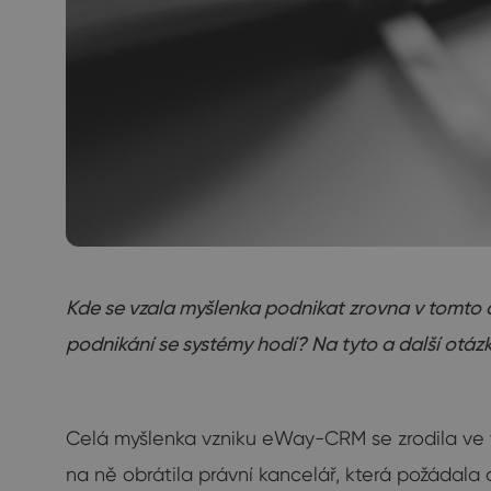
Kde se vzala myšlenka podnikat zrovna v tomto o
podnikání se systémy hodí? Na tyto a další otáz
Celá myšlenka vzniku eWay-CRM se zrodila ve 
na ně obrátila právní kancelář, která požádal