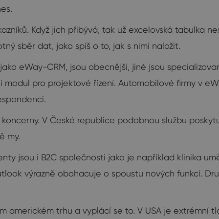
es.
zníků. Když jich přibývá, tak už excelovská tabulka ne
ý sběr dat, jako spíš o to, jak s nimi naložit.
ako eWay-CRM, jsou obecnější, jiné jsou specializované.
ili modul pro projektové řízení. Automobilové firmy v
espondenci.
í koncerny. V České republice podobnou službu poskytuje
ně my.
ienty jsou i B2C společnosti jako je například klinika umě
ok výrazně obohacuje o spoustu nových funkcí. Druhou
merickém trhu a vyplácí se to. V USA je extrémní tlak