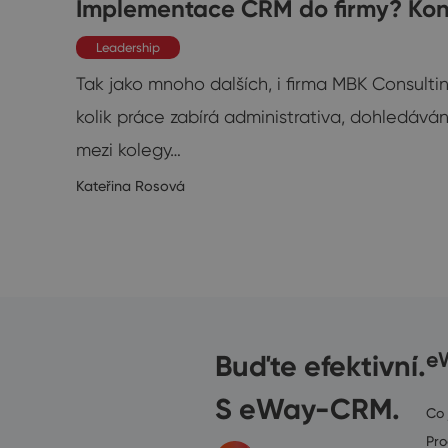
Implementace CRM do firmy? Kon
Leadership
í
Tak jako mnoho dalších, i firma MBK Consulti
kolik práce zabírá administrativa, dohledáván
mezi kolegy…
8/2018
Kateřina Rosová
Buďte efektivní.
e
S eWay-CRM.
Co
Pr