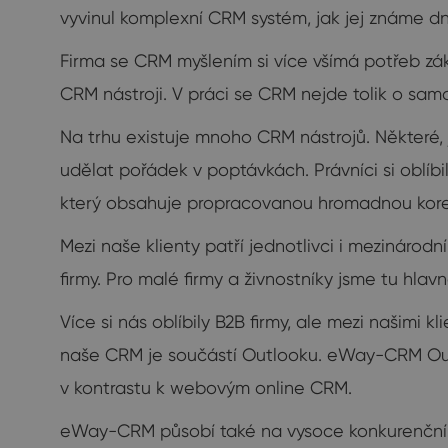
vyvinul komplexní CRM systém, jak jej známe dn
Firma se CRM myšlením si více všímá potřeb záka
CRM nástroji. V práci se CRM nejde tolik o samotn
Na trhu existuje mnoho CRM nástrojů. Některé, j
udělat pořádek v poptávkách. Právníci si oblíb
který obsahuje propracovanou hromadnou kor
Mezi naše klienty patří jednotlivci i mezinárodn
firmy. Pro malé firmy a živnostníky jsme tu hlav
Více si nás oblíbily B2B firmy, ale mezi našimi kl
naše CRM je součástí Outlooku. eWay-CRM Outlo
v kontrastu k webovým online CRM.
eWay-CRM působí také na vysoce konkurenčním a