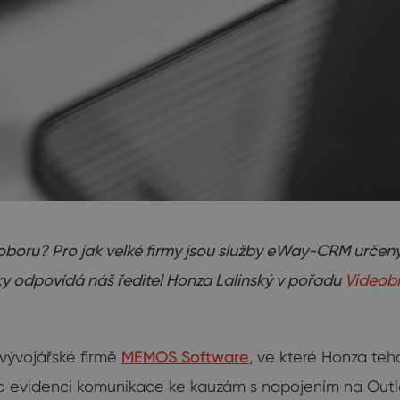
boru? Pro jak velké firmy jsou služby eWay-CRM určeny 
ky odpovídá náš ředitel Honza Lalinský v pořadu
Videobi
vývojářské firmě
MEMOS Software
, ve které Honza tehd
a o evidenci komunikace ke kauzám s napojením na Outl