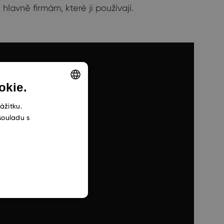
lavně firmám, které ji používají.
okie.
ENGLISH
ážitku.
souladu s
CZECH
SLOVAK