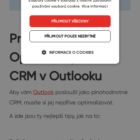
soubory cookie v souladu s našimi zásadami
používání souborů cookie.
Více informací
PŘIJMOUT VŠECHNY
První kroky?
PŘIJMOUT POUZE NEZBYTNÉ
Optimalizujte své
INFORMACE O COOKIES
CRM v Outlooku
Aby vám
Outlook
posloužil jako plnohodnotné
CRM, musíte si jej nejdříve optimalizovat.
A zde jsou ty nejlepší tipy, jak na to: