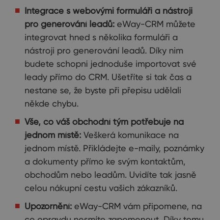
Integrace s webovými formuláři a nástroji
pro generování leadů:
eWay-CRM můžete
integrovat hned s několika formuláři a
nástroji pro generování leadů. Díky nim
budete schopni jednoduše importovat své
leady přímo do CRM. Ušetříte si tak čas a
nestane se, že byste při přepisu udělali
někde chybu.
Vše, co váš obchodní tým potřebuje na
jednom místě:
Veškerá komunikace na
jednom místě. Přikládejte e-maily, poznámky
a dokumenty přímo ke svým kontaktům,
obchodům nebo leadům. Uvidíte tak jasně
celou nákupní cestu vašich zákazníků.
Upozornění:
eWay-CRM vám připomene, na
co opravdu nesmíte zapomenout. Díky tomu