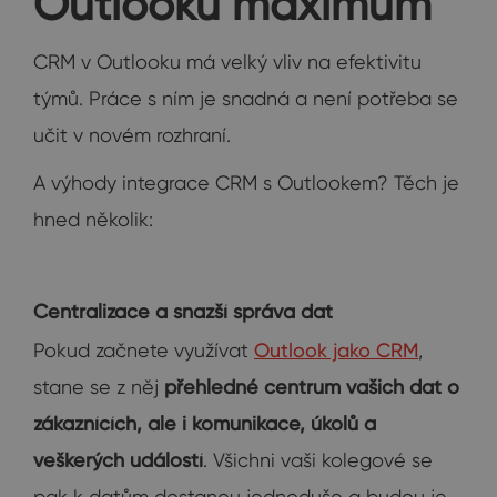
Outlooku maximum
CRM v Outlooku má velký vliv na efektivitu
týmů. Práce s ním je snadná a není potřeba se
učit v novém rozhraní.
A výhody integrace CRM s Outlookem? Těch je
hned několik:
Centralizace a snazší správa dat
Pokud začnete využívat
Outlook jako CRM
,
stane se z něj
přehledné centrum vašich dat o
zákaznících, ale i komunikace, úkolů a
veškerých událostí
. Všichni vaši kolegové se
pak k datům dostanou jednoduše a budou je