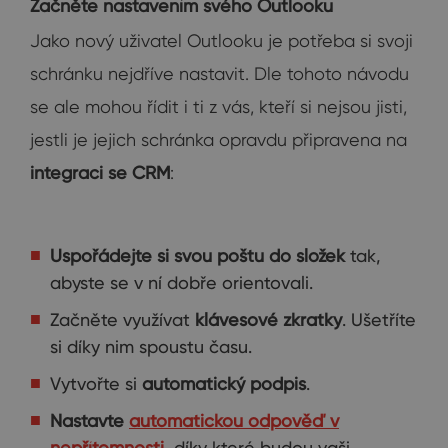
Začněte nastavením svého Outlooku
Jako nový uživatel Outlooku je potřeba si svoji
schránku nejdříve nastavit. Dle tohoto návodu
se ale mohou řídit i ti z vás, kteří si nejsou jisti,
jestli je jejich schránka opravdu připravena na
integraci se CRM
:
Uspořádejte si svou poštu do složek
tak,
abyste se v ní dobře orientovali.
Začněte využívat
klávesové zkratky
. Ušetříte
si díky nim spoustu času.
Vytvořte si
automatický podpis
.
Nastavte
automatickou odpověď v
nepřítomnosti
, díky které budou vaši