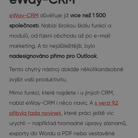
eWay-CRM
důvěřuje již
více než 1 500
společností
. Nabízí širokou škálu funkcí a
modulů, od řízení obchodu až po e-mail
marketing. A to nejdůležitější, bylo
nadesignováno přímo pro Outlook
.
Tento chytrý nástroj dokáže několikanásobně
zvýšit vaši produktivitu.
Mimo funkcí, které najdete i u jiných CRM,
nabízí eWay-CRM i něco navíc. A
s verzí 9.2
přibyla řada novinek
, které práci ještě víc
urychlí – například hromadné úpravy záznamů,
exporty do Wordu a PDF nebo vestavěné