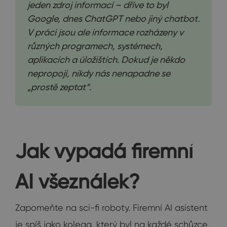
jeden zdroj informací – dříve to byl
Google, dnes ChatGPT nebo jiný chatbot.
V práci jsou ale informace rozházeny v
různých programech, systémech,
aplikacích a úložištích. Dokud je někdo
nepropojí, nikdy nás nenapadne se
„prostě zeptat“.
Jak vypadá firemní
AI všeználek?
Zapomeňte na sci-fi roboty. Firemní AI asistent
je spíš jako kolega, který byl na každé schůzce,