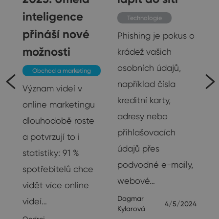
inteligence
Technologie
přináší nové
Phishing je pokus o
možnosti
krádež vašich
osobních údajů,
Obchod a marketing
například čísla
Význam videí v
kreditní karty,
online marketingu
adresy nebo
ak
dlouhodobě roste
přihlašovacích
a potvrzují to i
údajů přes
statistiky: 91 %
podvodné e-maily,
spotřebitelů chce
webové…
vidět více online
Dagmar
videí…
4/5/2024
Kylarová
23