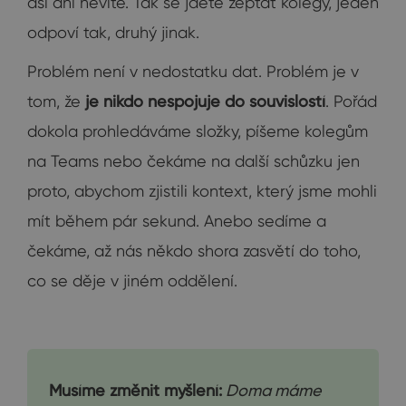
asi ani nevíte. Tak se jdete zeptat kolegy, jeden
odpoví tak, druhý jinak.
Problém není v nedostatku dat. Problém je v
tom, že
je nikdo nespojuje do souvislostí
. Pořád
dokola prohledáváme složky, píšeme kolegům
na Teams nebo čekáme na další schůzku jen
proto, abychom zjistili kontext, který jsme mohli
mít během pár sekund. Anebo sedíme a
čekáme, až nás někdo shora zasvětí do toho,
co se děje v jiném oddělení.
Musíme změnit myšlení:
Doma máme