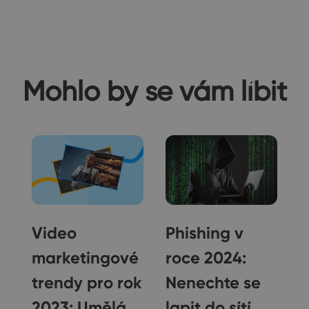
Mohlo by se vám líbit
5
Video
Phishing v
marketingové
roce 2024:
t
trendy pro rok
Nenechte se
ní
2023: Umělá
lapit do sítí