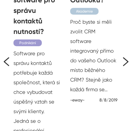
M
správu
Akademie
kontaktů
Proč byste si měli
nutností?
zvolit CRM
software
Podnikání
integrovaný přímo
Software pro
do vašeho Outlook
správu kontaktů
místo běžného
potřebuje každá
CRM? Stejně jako
společnost, která si
každá firma se…
chce vybudovat
-eway-
8/8/2019
úspěšný vztah se
svými klienty.
m
Jedná se o
profesionální…