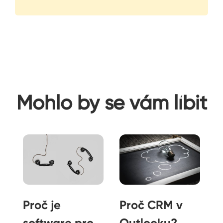
Mohlo by se vám líbit
a
Proč je
Proč CRM v
software pro
Outlooku?