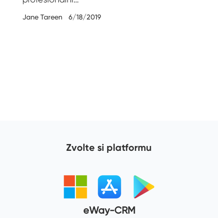
Jane Tareen
6/18/2019
20
Zvolte si platformu
eWay-CRM