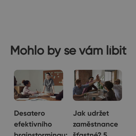
Mohlo by se vám líbit
Desatero
Jak udržet
efektivního
zaměstnance
brainstormingu:
šťastné? 5