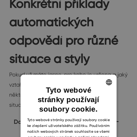
Konkrétní příklady
automatických
odpovědí pro různé
situace a styly
Pokud už máte jasno, pro koho je určena a jaký
vztah s danými lidmi máte, můžete využít
Tyto webové
některou z následujících šablon pro různé
stránky používají
ENGLISH
situace:
soubory cookie.
CZECH
SLOVAK
Tyto webové stránky používají soubory cookie
Dovolená
ke zlepšení uživatelského zážitku. Používáním
našich webových stránek souhlasíte se všemi