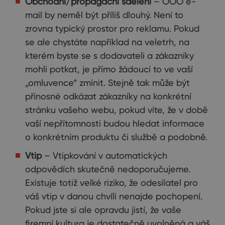
Obchodní/propagační sdělení
– OOO e-
mail by neměl být příliš dlouhý. Není to
zrovna typický prostor pro reklamu. Pokud
se ale chystáte například na veletrh, na
kterém byste se s dodavateli a zákazníky
mohli potkat, je přímo žádoucí to ve vaší
„omluvence“ zmínit. Stejně tak může být
přínosné odkázat zákazníky na konkrétní
stránku vašeho webu, pokud víte, že v době
vaší nepřítomnosti budou hledat informace
o konkrétním produktu či službě a podobně.
Vtip
– Vtipkování v automatických
odpovědích skutečně nedoporučujeme.
Existuje totiž velké riziko, že odesilatel pro
váš vtip v danou chvíli nenajde pochopení.
Pokud jste si ale opravdu jistí, že vaše
firemní kultura je dostatečně uvolněná a váš