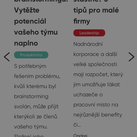
Vytěžte
tipů pro malé
potenciál
firmy
vašeho týmu
Leadership
naplno
Nadnárodní
.
korporace a další
Produktivita
la
velké společnosti
S potřebným
to
mají rozpočet, který
řešením problému,
jim umožňuje lákat
kvůli kterému byl
uchazeče o
brainstorming
pracovní místo na
svolán, může přijít
nejrůznější benefity
kterýkoli ze členů
či…
vašeho týmu.
24
Ondrej
Složení jeho