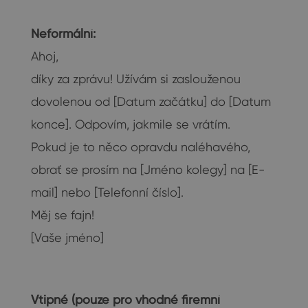
Neformální:
Ahoj,
díky za zprávu! Užívám si zaslouženou
dovolenou od [Datum začátku] do [Datum
konce]. Odpovím, jakmile se vrátím.
Pokud je to něco opravdu naléhavého,
obrať se prosím na [Jméno kolegy] na [E-
mail] nebo [Telefonní číslo].
Měj se fajn!
[Vaše jméno]
Vtipné (pouze pro vhodné firemní