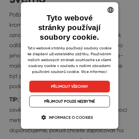
Požadavky si pro lepší organizaci můžete
Tyto webové
kromě priority v eWay-CRM alternativně
stránky používají
ENGLISH
označovat také tzv. kategoriemi. Můžete tak
soubory cookie.
CZECH
odlišit například charakter úkolu – zda je pro
SLOVAK
Tyto webové stránky používají soubory cookie
ke zlepšení uživatelského zážitku. Používáním
jeho dokončení potřeba telefonicky nebo e-
našich webových stránek souhlasíte se všemi
mailem kontaktovat klienta, zda potřebujete
soubory cookie v souladu s našimi zásadami
používání souborů cookie.
Více informací
být při zpracování fyzicky v kanceláři a
podobně.
PŘIJMOUT VŠECHNY
TIP:
Tento způsob kategorizace se skvěle
PŘIJMOUT POUZE NEZBYTNÉ
osvědčuje při organizaci času a práce pomocí
INFORMACE O COOKIES
metody
Getting Things Done
. Vřele ji
doporučujeme, pokud chcete zapracovat na