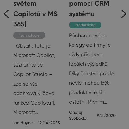
světem
pomocí CRM
n
Copilotů v MS
systému
365)
Produktivita
Příchod nového
Technologie
kolegy do firmy je
Obsah: Toto je
vždy příslibem
Microsoft Copilot,
19
lepších výsledků.
seznamte se
Díky čerstvé posile
Copilot Studio –
navíc mohou být
zde se vše
produktivnější i
odehrává Klíčové
ostatní. Prvním…
funkce Copilota 1.
Microsoft…
Ondrej
9/3/2020
Svoboda
Ian Haynes
12/14/2023