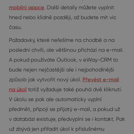
mobilní appce
. Další detaily můžete vyplnit
hned nebo klidně později, až budete mít víc
času.
Požadavky, které neřešíme na chodbě a na
poslední chvíli, ale většinou přichází na e-mail.
A pokud používáte Outlook, v eWay-CRM to
bude nejen nejčastější ale i nejpohodlnější
způsob jak vytvořit nový úkol.
Převést e-mail
na úkol
totiž vyžaduje také pouhá dvě kliknutí.
V úkolu se pak ale automaticky vyplní
předmět, připojí se přijatý e-mail, a pokud už
v databázi existuje, předvyplní se i kontakt. Pak
už zbývá jen přiřadit úkol k příslušnému