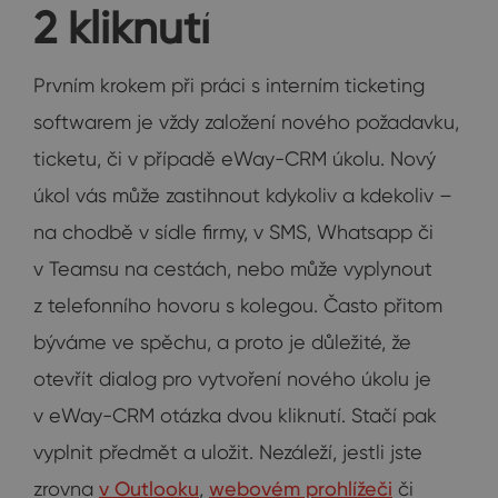
2 kliknutí
Prvním krokem při práci s interním ticketing
softwarem je vždy založení nového požadavku,
ticketu, či v případě eWay-CRM úkolu. Nový
úkol vás může zastihnout kdykoliv a kdekoliv –
na chodbě v sídle firmy, v SMS, Whatsapp či
v Teamsu na cestách, nebo může vyplynout
z telefonního hovoru s kolegou. Často přitom
býváme ve spěchu, a proto je důležité, že
otevřít dialog pro vytvoření nového úkolu je
v eWay-CRM otázka dvou kliknutí. Stačí pak
vyplnit předmět a uložit. Nezáleží, jestli jste
zrovna
v Outlooku
,
webovém prohlížeči
či