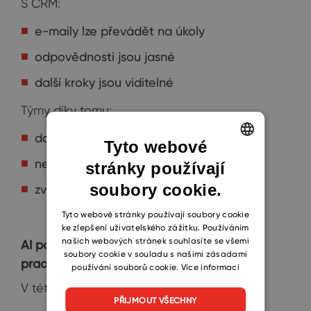
S CRM:
e-maily lze převádět na úkoly
odpovědnosti jsou jasné
další kroky jsou viditelné
Týmy díky tomu:
dotahují věci do konce
Tyto webové
nezapomínají na akce
stránky používají
ENGLISH
soubory cookie.
zvyšují odpovědnost
CZECH
SLOVAK
Tyto webové stránky používají soubory cookie
ke zlepšení uživatelského zážitku. Používáním
našich webových stránek souhlasíte se všemi
AI pomáhá, ale nemůže nahradit správnou
soubory cookie v souladu s našimi zásadami
pracovní morálku
používání souborů cookie.
Více informací
V této fázi začíná pomáhat AI:
PŘIJMOUT VŠECHNY