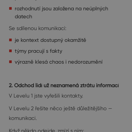
rozhodnutí jsou založena na neúplných
datech
Se sdílenou komunikací:
je kontext dostupný okamžitě
týmy pracují s fakty
výrazně klesá chaos i nedorozumění
2. Odchod lidí už neznamená ztrátu informací
V Levelu 1 jste vyřešili kontakty.
V Levelu 2 řešíte něco ještě důležitějšího —
komunikaci.
Když někdo odejde, zmízí s ním: