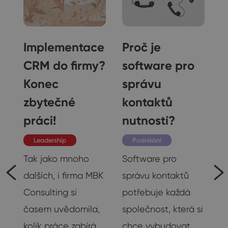
o
Implementace
Proč je
CRM do firmy?
software pro
Konec
správu
zbytečné
kontaktů
e,
práci!
nutností?
Leadership
Podnikání
Tak jako mnoho
Software pro
,
dalších, i firma MBK
správu kontaktů
Consulting si
potřebuje každá
18
časem uvědomila,
společnost, která si
kolik práce zabírá
chce vybudovat