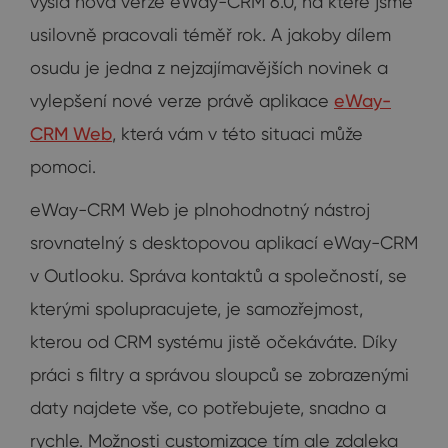
vyšla nová verze eWay-CRM 6.0, na které jsme
usilovně pracovali téměř rok. A jakoby dílem
osudu je jedna z nejzajímavějších novinek a
vylepšení nové verze právě aplikace
eWay-
CRM Web
, která vám v této situaci může
pomoci.
eWay-CRM Web je plnohodnotný nástroj
srovnatelný s desktopovou aplikací eWay-CRM
v Outlooku. Správa kontaktů a společností, se
kterými spolupracujete, je samozřejmost,
kterou od CRM systému jistě očekáváte. Díky
práci s filtry a správou sloupců se zobrazenými
daty najdete vše, co potřebujete, snadno a
rychle. Možnosti customizace tím ale zdaleka