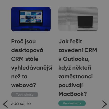
Proč jsou
Jak řešit
desktopová
zavedení CRM
CRM stále
v Outlooku,
vyhledávanější
když někteří
j
než ta
zaměstnanci
webová?
používají
MacBook?
Technologie
Zdá se, že
Produktivita