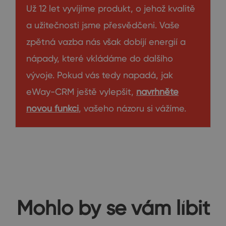
Už 12 let vyvíjíme produkt, o jehož kvalitě
a užitečnosti jsme přesvědčeni. Vaše
zpětná vazba nás však dobíjí energií a
nápady, které vkládáme do dalšího
vývoje. Pokud vás tedy napadá, jak
eWay-CRM ještě vylepšit,
navrhněte
novou funkci
, vašeho názoru si vážíme.
Mohlo by se vám líbit