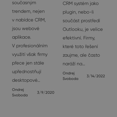
současným
CRM systém jako
trendem, nejen
plugin, nebo-li
v nabídce CRM,
součást prostředí
ve
jsou webové
Outlooku, je velice
aplikace.
efektivní. Firmy,
V profesionálním
které toto řešení
využití však firmy
zaujme, ale často
přece jen stále
naráží na…
22
upřednostňují
Ondrej
3/14/2022
Svoboda
desktopové…
Ondrej
3/9/2020
Svoboda