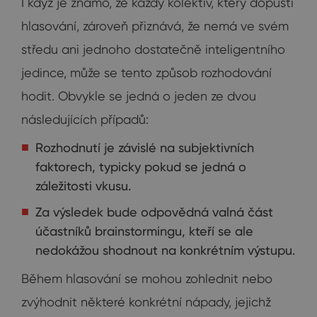
I když je známo, že každý kolektiv, který dopustí
hlasování, zároveň přiznává, že nemá ve svém
středu ani jednoho dostatečně inteligentního
jedince, může se tento způsob rozhodování
hodit. Obvykle se jedná o jeden ze dvou
následujících případů:
Rozhodnutí je závislé na subjektivních
faktorech, typicky pokud se jedná o
záležitosti vkusu.
Za výsledek bude odpovědná valná část
účastníků brainstormingu, kteří se ale
nedokážou shodnout na konkrétním výstupu.
Během hlasování se mohou zohlednit nebo
zvýhodnit některé konkrétní nápady, jejichž