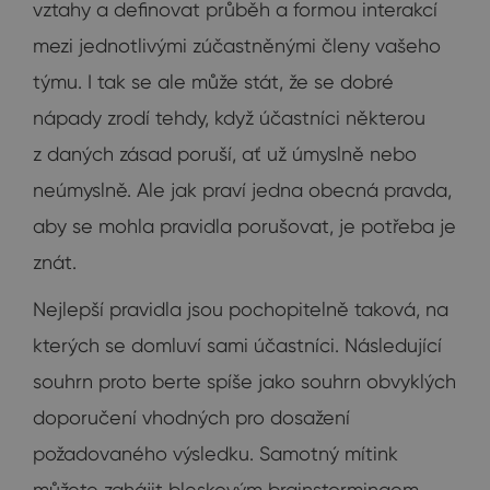
vztahy a definovat průběh a formou interakcí
mezi jednotlivými zúčastněnými členy vašeho
týmu. I tak se ale může stát, že se dobré
nápady zrodí tehdy, když účastníci některou
z daných zásad poruší, ať už úmyslně nebo
neúmyslně. Ale jak praví jedna obecná pravda,
aby se mohla pravidla porušovat, je potřeba je
znát.
Nejlepší pravidla jsou pochopitelně taková, na
kterých se domluví sami účastníci. Následující
souhrn proto berte spíše jako souhrn obvyklých
doporučení vhodných pro dosažení
požadovaného výsledku. Samotný mítink
můžete zahájit bleskovým brainstormingem,