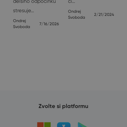
delšího odpočinku
či…
24
stresuje…
Ondrej
2/21/2024
Svoboda
Ondrej
7/16/2026
Svoboda
Zvolte si platformu