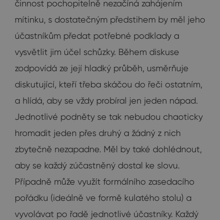
činnost pochopitelně nezačíná zahájením
mítinku, s dostatečným předstihem by měl jeho
účastníkům předat potřebné podklady a
vysvětlit jim účel schůzky. Během diskuse
zodpovídá ze její hladký průběh, usměrňuje
diskutující, kteří třeba skáčou do řeči ostatním,
a hlídá, aby se vždy probíral jen jeden nápad.
Jednotlivé podněty se tak nebudou chaoticky
hromadit jeden přes druhý a žádný z nich
zbytečně nezapadne. Měl by také dohlédnout,
aby se každý zúčastněný dostal ke slovu.
Případně může využít formálního zasedacího
pořádku (ideálně ve formě kulatého stolu) a
vyvolávat po řadě jednotlivé účastníky. Každý