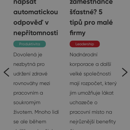
napsat
zaměstnance
automatickou
šťastné? 5
odpověď v
tipů pro malé
nepřítomnosti
firmy
Produktivita
Leadership
Dovolená je
Nadnárodní
.
nezbytná pro
korporace a další
la
udržení zdravé
velké společnosti
to
rovnováhy mezi
mají rozpočet, který
pracovním a
jim umožňuje lákat
soukromým
uchazeče o
životem. Mnoho lidí
pracovní místo na
se ale během
nejrůznější benefity