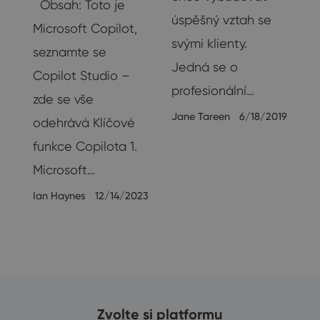
Obsah: Toto je
úspěšný vztah se
Microsoft Copilot,
svými klienty.
.
seznamte se
Jedná se o
Copilot Studio –
profesionální…
zde se vše
Jane Tareen
6/18/2019
odehrává Klíčové
funkce Copilota 1.
Microsoft…
19
Ian Haynes
12/14/2023
Zvolte si platformu