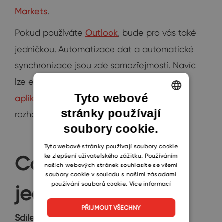
Markets
.
Pokud používáte
Outlook
, bude pro vás také
jedničkou. Automatizace dat a automatické
synchronizace jsou zde samozřejmostí. Navíc
lze eWay-CRM
integrovat s mnoha dalšími
Tyto webové
aplikacemi
. Z profesionálního hlediska tak
stránky používají
ENGLISH
rozhodně stojí za zvážení.
soubory cookie.
CZECH
SLOVAK
Tyto webové stránky používají soubory cookie
Co vám nabídnou
ke zlepšení uživatelského zážitku. Používáním
našich webových stránek souhlasíte se všemi
soubory cookie v souladu s našimi zásadami
používání souborů cookie.
Více informací
jednotlivá řešení
PŘIJMOUT VŠECHNY
Sdílené dokumenty