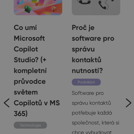
t
Co umí
Proč je
Microsoft
software pro
Copilot
správu
í
Studio? (+
kontaktů
kompletní
nutností?
ch
průvodce
Podnikání
světem
Software pro
Copilotů v MS
správu kontaktů
365)
potřebuje každá
společnost, která si
Technologie
chce vybudovat