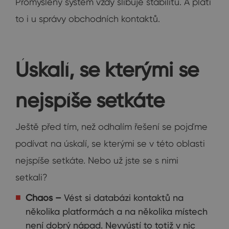
Promyšlený systém vždy slibuje stabilitu. A platí
to i u správy obchodních kontaktů.
Úskalí, se kterými se
nejspíše setkáte
Ještě před tím, než odhalím řešení se pojďme
podívat na úskalí, se kterými se v této oblasti
nejspíše setkáte. Nebo už jste se s nimi
setkali?
Chaos –
Vést si databázi kontaktů na
několika platformách a na několika místech
není dobrý nápad. Nevyústí to totiž v nic