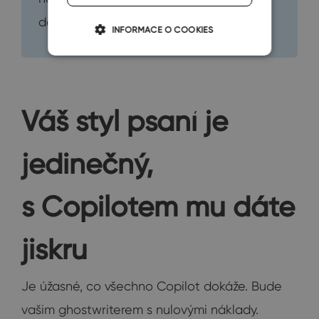
dokumentu.“
INFORMACE O COOKIES
Váš styl psaní je
jedinečný,
s Copilotem mu dáte
jiskru
Je úžasné, co všechno Copilot dokáže. Bude
vašim ghostwriterem s nulovými náklady.