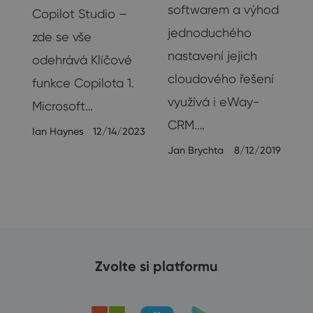
softwarem a výhod
Copilot Studio –
24
jednoduchého
zde se vše
nastavení jejich
odehrává Klíčové
cloudového řešení
funkce Copilota 1.
využívá i eWay-
Microsoft…
CRM.…
Ian Haynes
12/14/2023
Jan Brychta
8/12/2019
Zvolte si platformu