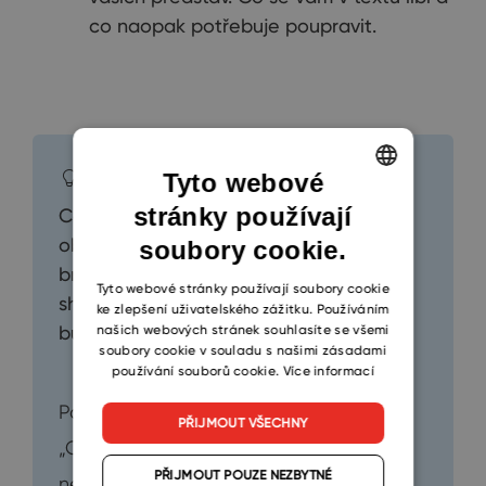
co naopak potřebuje poupravit.
Tip
Tyto webové
stránky používají
ENGLISH
Copilot v prohlížeči Edge umí zestručnit
obsáhlá PDF. Pokud se už nechcete
soubory cookie.
CZECH
brodit dlouhými texty, požádejte jej o
SLOVAK
Tyto webové stránky používají soubory cookie
shrnutí. Ušetříte tak spoustu času a
ke zlepšení uživatelského zážitku. Používáním
našich webových stránek souhlasíte se všemi
budete se v textu lépe orientovat.
soubory cookie v souladu s našimi zásadami
používání souborů cookie.
Více informací
Použít můžete například tento příkaz:
PŘIJMOUT VŠECHNY
„Copilote, prosím o výtah těch
PŘIJMOUT POUZE NEZBYTNÉ
nejdůležitějších informací z tohoto PDF