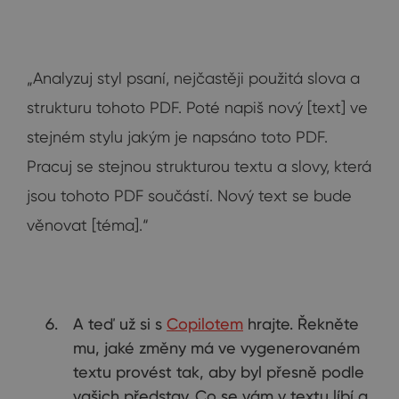
„Analyzuj styl psaní, nejčastěji použitá slova a
strukturu tohoto PDF. Poté napiš nový [text] ve
stejném stylu jakým je napsáno toto PDF.
Pracuj se stejnou strukturou textu a slovy, která
jsou tohoto PDF součástí. Nový text se bude
věnovat [téma].“
A teď už si s
Copilotem
hrajte. Řekněte
mu, jaké změny má ve vygenerovaném
textu provést tak, aby byl přesně podle
vašich představ. Co se vám v textu líbí a