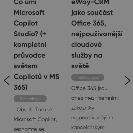
Co umí
eWay-CRM
Microsoft
jako součást
Copilot
Office 365,
Studio? (+
nejpoužívanější
kompletní
cloudové
průvodce
služby na
světem
světě
Copilotů v MS
v
Technologie
365)
Office 365 jsou
dnes mezi firemními
Technologie
,
zákazníky
Obsah: Toto je
nejpoužívanějším
Microsoft Copilot,
…
kancelářským
seznamte se