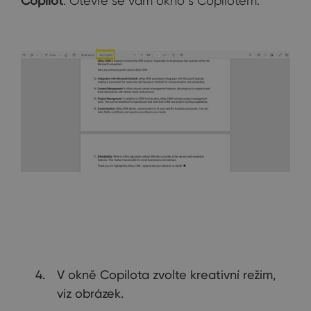
Copilot
. Otevře se vám okno s Copilotem.
V okně Copilota zvolte kreativní režim,
viz obrázek.