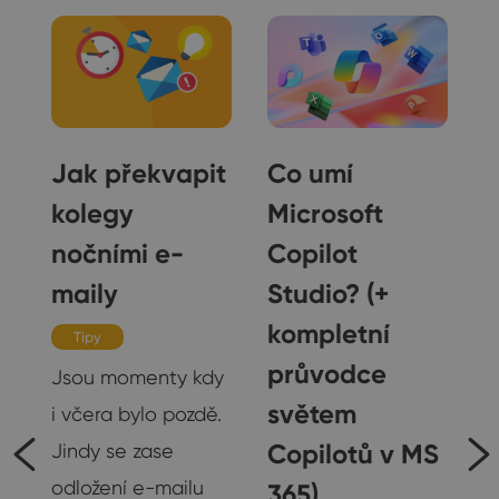
Jak překvapit
Co umí
t
kolegy
Microsoft
nočními e-
Copilot
-
maily
Studio? (+
kompletní
Tipy
průvodce
Jsou momenty kdy
světem
i včera bylo pozdě.
 …
Copilotů v MS
Jindy se zase
odložení e-mailu
365)