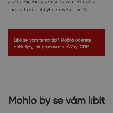
efektivněji, žádný e-mail se vám neztratí a
budete tak moct být celkově klidnější.
Líbil se vám tento tip? Možná oceníte i
další
tipy, jak pracovat s eWay-CRM
.
Mohlo by se vám líbit