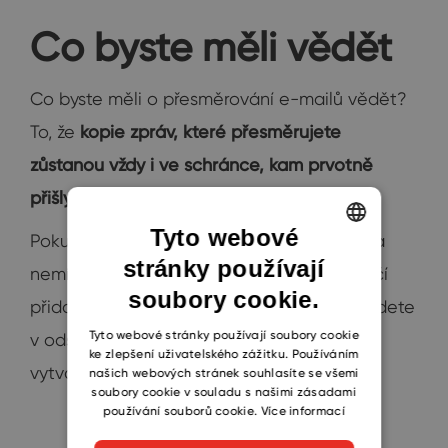
Co byste měli vědět
Co byste měli o přesměrování e-mailů vědět?
To, že
kopie zpráv, které přesměrujete
zůstanou vždy i ve schránce, kam prvotně
přišly
.
Tyto webové
Pokud byste si přáli danou
zprávu smazat
a
stránky používají
ENGLISH
nemít ji tak dvakrát (na dvou místech), stačí
soubory cookie.
CZECH
přidat akci, která zprávu vymaže. Pak ji najdete
SLOVAK
Tyto webové stránky používají soubory cookie
v odstraněné poště a nebude docházet k
ke zlepšení uživatelského zážitku. Používáním
vytváření duplicit.
našich webových stránek souhlasíte se všemi
soubory cookie v souladu s našimi zásadami
používání souborů cookie.
Více informací