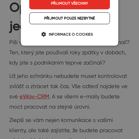
Opravdu vše na
PŘIJMOUT VŠECHNY
PŘIJMOUT POUZE NEZBYTNÉ
jednom místě
INFORMACE O COOKIES
Píší vám vaši první klienti ještě na starý e-mail?
Ten, který jste používali roky zpátky v dobách,
kdy jste s podnikáním teprve začínali?
Už jeho schránku nebudete muset kontrolovat
zvlášť a ztrácet tak čas. Vše odteď najdete ve
své
eWay-CRM
. A se všemi e-maily budete
moct pracovat na stejné úrovni.
Zlepší se vám nejen komunikace s vašimi
klienty, ale také zajistíte, že budete pracovat