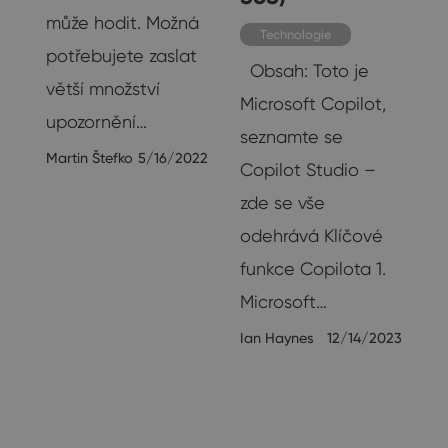
může hodit. Možná
Technologie
potřebujete zaslat
Obsah: Toto je
větší množství
Microsoft Copilot,
upozornění…
í
seznamte se
Martin Štefko
5/16/2022
Copilot Studio –
zde se vše
20
odehrává Klíčové
funkce Copilota 1.
Microsoft…
Ian Haynes
12/14/2023