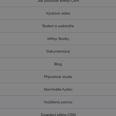
Jak používat eWay-CRM
Výuková videa
Školení a webináře
eWay-Booky
Dokumentace
Blog
Případové studie
Navrhněte funkci
Vzdálená pomoc
Zavedení eWay‑CRM