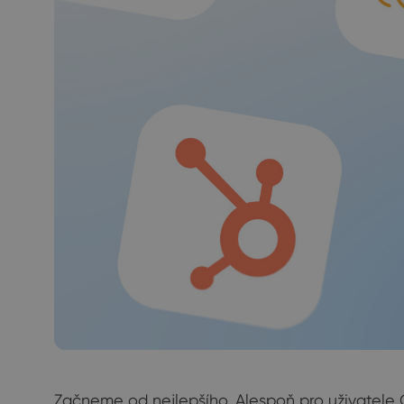
Začneme od nejlepšího. Alespoň pro uživatele 