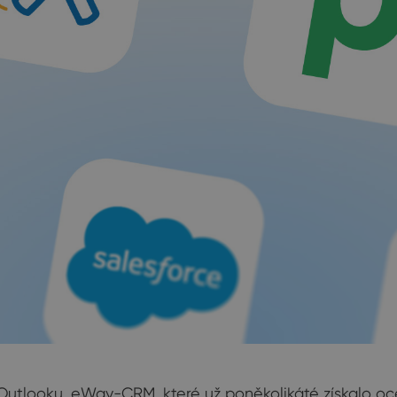
Outlooku. eWay-CRM, které už poněkolikáté získalo oce