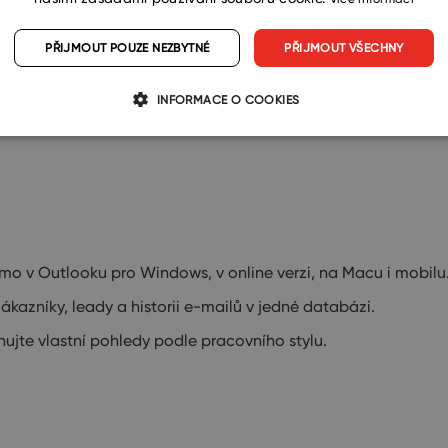
PŘIJMOUT POUZE NEZBYTNÉ
PŘIJMOUT VŠECHNY
lé a středně velké firmy. První místo získává díky širo
INFORMACE O COOKIES
aktů, ale i třeba s email marketingem. Do Outlooku z
mo v Outlooku pro Windows, v online verzi, na Macu i mobilu
ákazníky, leady a historii e-mailů v jedné databázi.
vrhujte vlastní pohledy podle pracovního stylu.