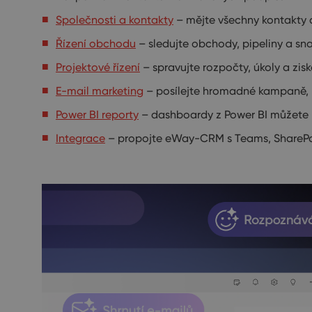
Společnosti a kontakty
– mějte všechny kontakty a
Řízení obchodu
– sledujte obchody, pipeliny a s
Projektové řízení
– spravujte rozpočty, úkoly a zisk
E-mail marketing
– posílejte hromadné kampaně, mě
Power BI reporty
– dashboardy z Power BI můžete
Integrace
– propojte eWay-CRM s Teams, SharePo