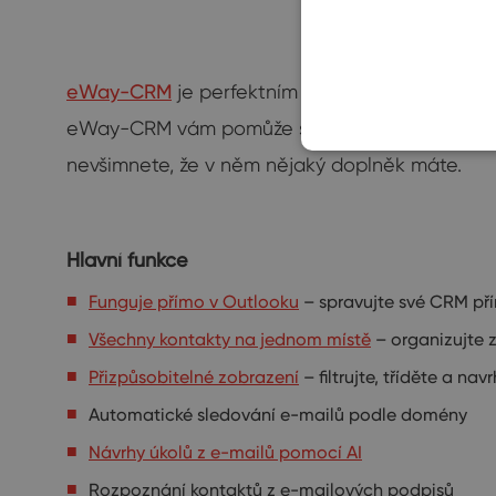
eWay-CRM
je perfektním řešením pro všechny ma
eWay-CRM vám pomůže se správou projektů, kont
nevšimnete, že v něm nějaký doplněk máte.
Hlavní funkce
Funguje přímo v Outlooku
– spravujte své CRM pří
Všechny kontakty na jednom místě
– organizujte z
Přizpůsobitelné zobrazení
– filtrujte, tříděte a na
Automatické sledování e-mailů podle domény
Návrhy úkolů z e-mailů pomocí AI
Rozpoznání kontaktů z e-mailových podpisů