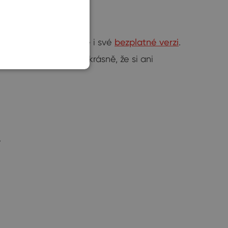
SLOVAK
ké nabídce funkcí, ale i své
bezplatné verzi
.
ároveň zapadá tak krásně, že si ani
.