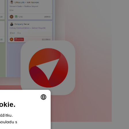
okie.
ENGLISH
ážitku.
souladu s
CZECH