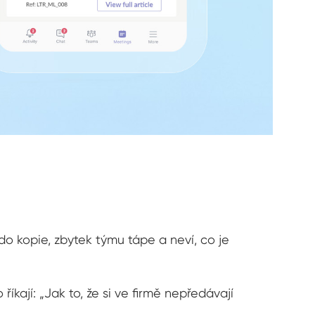
o kopie, zbytek týmu tápe a neví, co je
říkají: „Jak to, že si ve firmě nepředávají