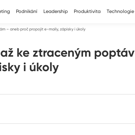
ting
Podnikání
Leadership
Produktivita
Technologie
ám – aneb proč propojit e-maily, zápisky i úkoly
lů až ke ztraceným popt
isky i úkoly