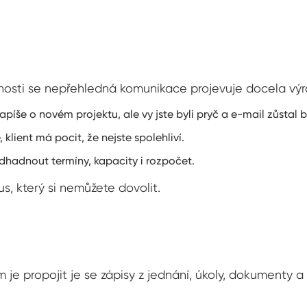
čnosti se nepřehledná komunikace projevuje docela výr
apíše o novém projektu, ale vy jste byli pryč a e-mail zůstal
klient má pocit, že nejste spolehliví.
odhadnout termíny, kapacity i rozpočet.
s, který si nemůžete dovolit.
 je propojit je se zápisy z jednání, úkoly, dokumenty a