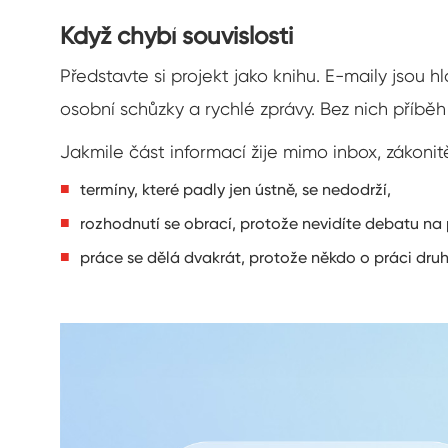
Když chybí souvislosti
Představte si projekt jako knihu. E-maily jsou h
osobní schůzky a rychlé zprávy. Bez nich příbě
Jakmile část informací žije mimo inbox, zákonitě
termíny, které padly jen ústně, se nedodrží,
rozhodnutí se obrací, protože nevidíte debatu na
práce se dělá dvakrát, protože někdo o práci dru