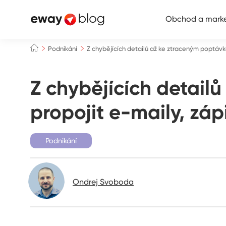
Obchod a marke
Podnikání
Z chybějících detailů až ke ztraceným poptávk
Z chybějících detai
propojit e-maily, záp
Podnikání
Ondrej Svoboda