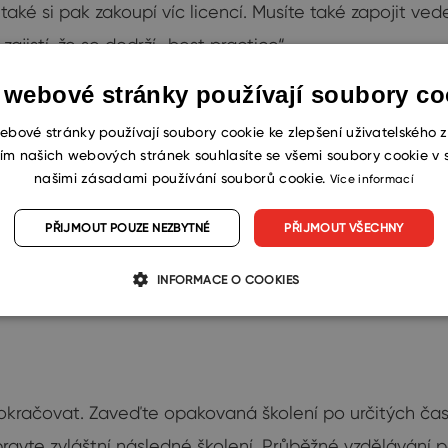
 také si pak zakoupí víc licencí. Musíte také zapojit ved
istí, že se dodrží „best practice“.
 webové stránky používají soubory co
ebové stránky používají soubory cookie ke zlepšení uživatelského z
ím našich webových stránek souhlasíte se všemi soubory cookie v 
ám bude pomáhat při úspěšné realizaci. Využijte je. Pro
našimi zásadami používání souborů cookie.
Více informací
ko osoba odpovědná za proces implementace CRM budet
tmi a příslušnými znalostmi. Zapojte je, aby pomohli vy
PŘIJMOUT POUZE NEZBYTNÉ
PŘIJMOUT VŠECHNY
lení. Bude prvním, kdo se o systému dozví nejvíc, bude
INFORMACE O COOKIES
okračovat. Zaveďte opakovaná školení po určitých ča
pravte zvláštní následné školení. Průběžné vzdělávání