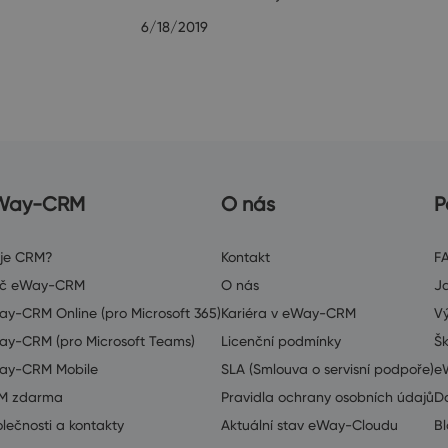
6/18/2019
Way-CRM
O nás
P
 je CRM?
Kontakt
F
oč eWay-CRM
O nás
J
y-CRM Online (pro Microsoft 365)
Kariéra v eWay-CRM
V
y-CRM (pro Microsoft Teams)
Licenční podmínky
Šk
ay-CRM Mobile
SLA (Smlouva o servisní podpoře)
e
M zdarma
Pravidla ochrany osobních údajů
D
lečnosti a kontakty
Aktuální stav eWay-Cloudu
B