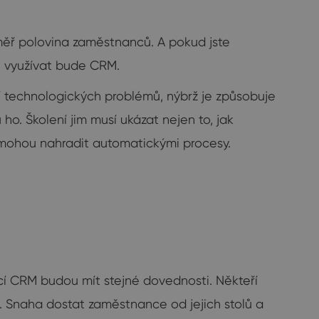
éměř polovina zaměstnanců. A pokud jste
 využívat bude CRM.
jí technologických problémů, nýbrž je způsobuje
o. Školení jim musí ukázat nejen to, jak
 mohou nahradit automatickými procesy.
ící CRM budou mít stejné dovednosti. Někteří
x. Snaha dostat zaměstnance od jejich stolů a