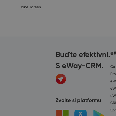
Jane Tareen
5/2020
Buďte efektivní.
e
S eWay-CRM.
Co
Pr
eWa
eWa
eW
Zvolte si platformu
CR
Spo