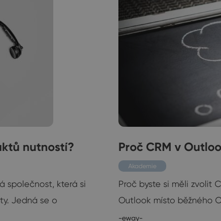
aktů nutností?
Proč CRM v Outlo
Akademie
 společnost, která si
Proč byste si měli zvoli
ty. Jedná se o
Outlook místo běžného C
-eway-