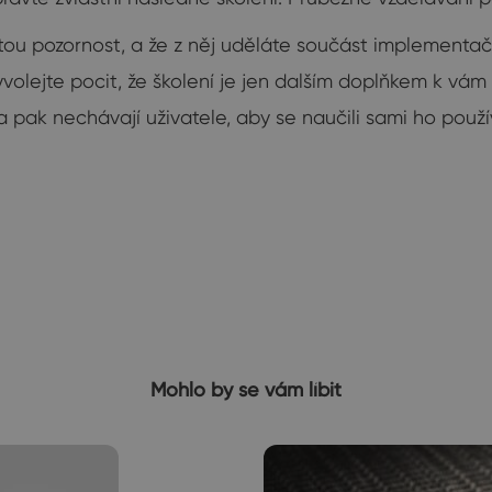
tou pozornost, a že z něj uděláte součást implementa
vyvolejte pocit, že školení je jen dalším doplňkem k v
e a pak nechávají uživatele, aby se naučili sami ho p
Mohlo by se vám líbit