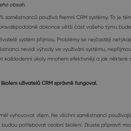
jeho obsah.
,97 % zaměstnanců používá firemní CRM systémy. To je t
, pravděpodobně dokonce větší část vašeho týmu bude
živatelé systém přijmou. Problémy se nejčastěji netýka
tnanci nevidí výhody ve využívání systému, nepřijmou h
ět každodenní úkoly mnohem efektivněji a jak některé
n školení uživatelů CRM správně fungoval.
y měl vyhovovat všem. Ne všichni zaměstnanci používaj
ní budou potřebovat osobní školení. Zkuste připravit mi