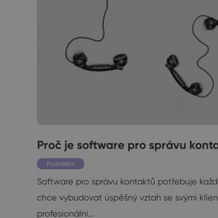
 do
Proč je software pro správu kont
Podnikání
Software pro správu kontaktů potřebuje každá
chce vybudovat úspěšný vztah se svými klien
lkých
profesionální…
erý…