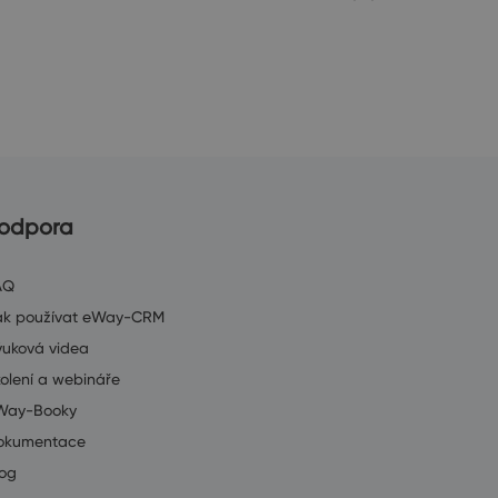
odpora
AQ
ak používat eWay-CRM
ýuková videa
olení a webináře
Way-Booky
okumentace
log