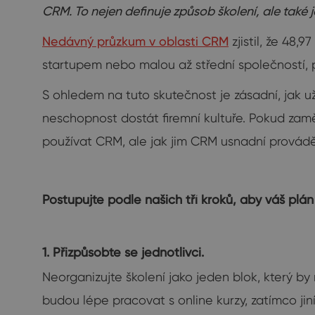
CRM. To nejen definuje způsob školení, ale také 
Nedávný průzkum v oblasti CRM
zjistil, že 48
startupem nebo malou až střední společností
S ohledem na tuto skutečnost je zásadní, jak u
neschopnost dostát firemní kultuře. Pokud zaměs
používat CRM, ale jak jim CRM usnadní provád
Postupujte podle našich tří kroků, aby váš plá
1. Přizpůsobte se jednotlivci.
Neorganizujte školení jako jeden blok, který b
budou lépe pracovat s online kurzy, zatímco ji