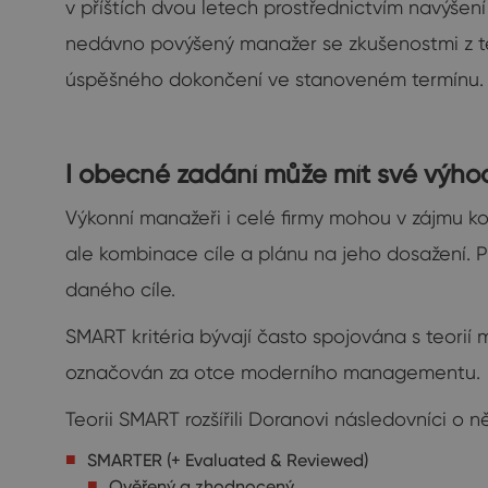
v příštích dvou letech prostřednictvím navýšen
nedávno povýšený manažer se zkušenostmi z ter
úspěšného dokončení ve stanoveném termínu.
I obecné zadání může mít své výho
Výkonní manažeři i celé firmy mohou v zájmu ko
ale kombinace cíle a plánu na jeho dosažení. 
daného cíle.
SMART kritéria bývají často spojována s teori
označován za otce moderního managementu.
Teorii SMART rozšířili Doranovi následovníci o n
SMARTER (+ Evaluated & Reviewed)
Ověřený a zhodnocený