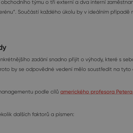
í obchodního týmu o tři externí a dva interní zaměstn
énu“. Součástí každého úkolu by v ideálním případě mě
dy
nkrétnějšího zadání snadno přijít o výhody, které s se
Proto by se odpovědné vedení mělo soustředit na tyto
í managementu podle cílů
amerického profesora Petera
ěkolik dalších faktorů a písmen: