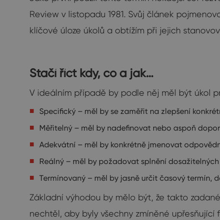
Review v listopadu 1981. Svůj článek pojmenoval
klíčové úloze úkolů a obtížím při jejich stanovov
Stačí říct kdy, co a jak…
V ideálním případě by podle něj měl být úkol p
Specifický – měl by se zaměřit na zlepšení konkrét
Měřitelný – měl by nadefinovat nebo aspoň dopo
Adekvátní – měl by konkrétně jmenovat odpově
Reálný – měl by požadovat splnění dosažitelných
Termínovaný – měl by jasně určit časový termín, 
Základní výhodou by mělo být, že takto zadané 
nechtěl, aby byly všechny zmíněné upřesňující 