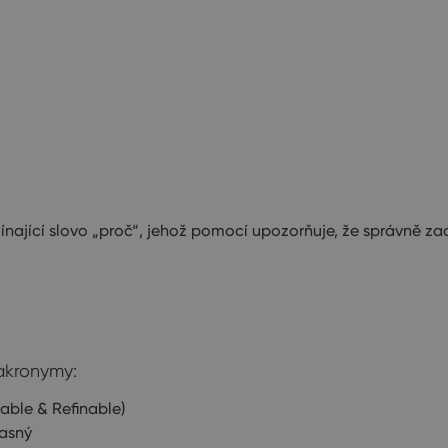
ající slovo „proč“, jehož pomocí upozorňuje, že správně zada
 akronymy:
able & Refinable)
jasný