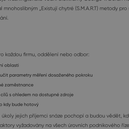
 mnohoslibným „Existují chytré (S.M.A.R.T) metody pro 
ání.
ro každou firmu, oddělení nebo odbor:
ní oblasti
ručit parametry měření dosaženého pokroku
dné zaměstnance
 cílů s ohledem na dostupné zdroje
do kdy bude hotový
úkoly jejich příjemci snáze pochopí a budou vědět, kd
faktory vyžadovány na všech úrovních podnikového říze