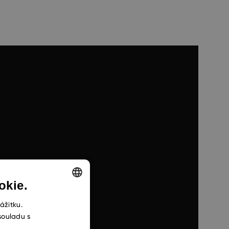
okie.
ENGLISH
ážitku.
souladu s
CZECH