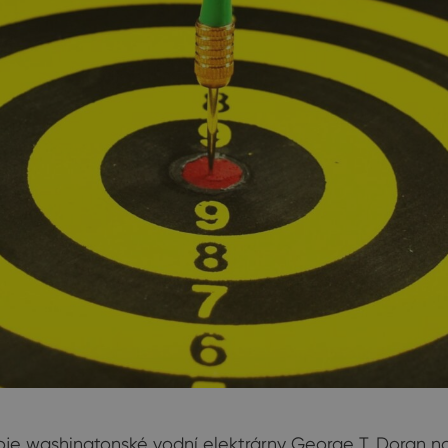
ozvoje washingtonské vodní elektrárny George T. Dora