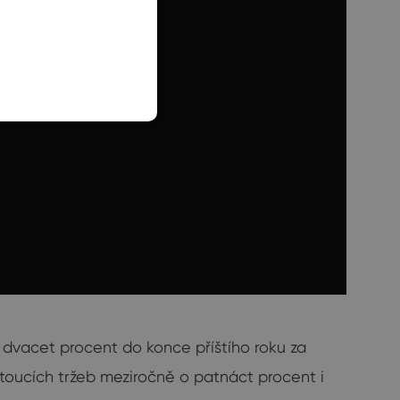
SLOVAK
 dvacet procent do konce příštího roku za
toucích tržeb meziročně o patnáct procent i