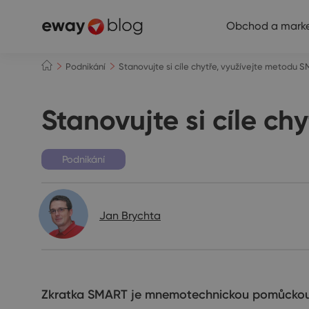
Obchod a marke
Podnikání
Stanovujte si cíle chytře, využívejte metodu 
Stanovujte si cíle c
Podnikání
Jan Brychta
Zkratka SMART je mnemotechnickou pomůckou shr