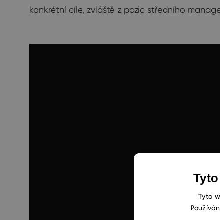
konkrétní cíle, zvláště z pozic středního mana
Tyto
Tyto w
Používán