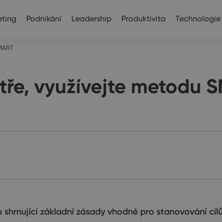
ting
Podnikání
Leadership
Produktivita
Technologie
SMART
hytře, využívejte metodu
nující základní zásady vhodné pro stanovování cílů p