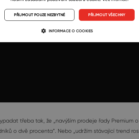
PŘIJMOUT POUZE NEZBYTNÉ
PŘIJMOUT VŠECHNY
INFORMACE O COOKIES
vypadat třeba tak, že „navýším prodeje řady Premium o
níků o dvě procenta“. Nebo „udržím stávající trend ros