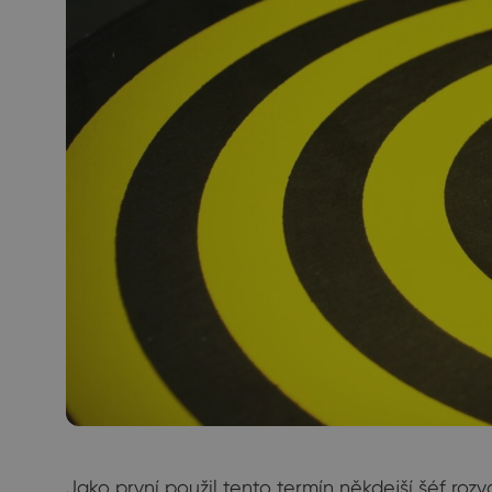
Jako první použil tento termín někdejší šéf r