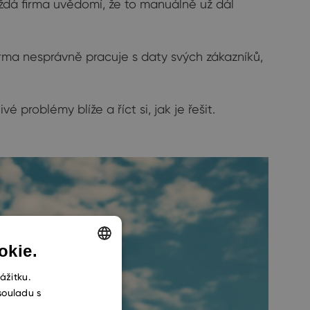
ždá firma uvědomí, že to manuálně už dál
rma nesprávně pracuje s daty svých zákazníků,
 problémy blíže a říct si, jak je řešit.
okie.
ENGLISH
ážitku.
souladu s
CZECH