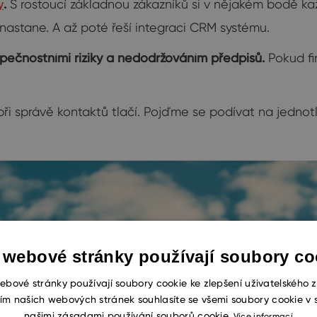
y
.
S rostoucí základnou zákazníků si v nějakém bodě ka
nastane. A až poté řeší integraci CRM systému.
ezpečnostními riziky a nedodržováním předpisů.
Pokud fi
ři správě kontaktů tlačí. Pojďme se podívat na jednotlivé
 webové stránky používají soubory co
ebové stránky používají soubory cookie ke zlepšení uživatelského z
ím našich webových stránek souhlasíte se všemi soubory cookie v 
našimi zásadami používání souborů cookie.
Více informací