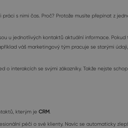
i práci s nimi čas. Proč? Protože musíte přepínat z je
jsou u jednotlivých kontaktů aktuální informace. Pokud
příklad váš marketingový tým pracuje se starými údaji,
 o interakcích se svými zákazníky. Takže nejste schopn
ntaktů, kterým je
CRM
.
esionální péči o své klienty. Navíc se automaticky zlepš