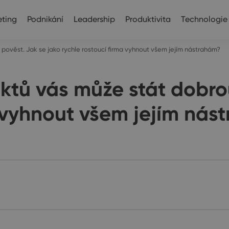
ting
Podnikání
Leadership
Produktivita
Technologie
pověst. Jak se jako rychle rostoucí firma vyhnout všem jejím nástrahám?
tů vás může stát dobrou
a vyhnout všem jejím nás