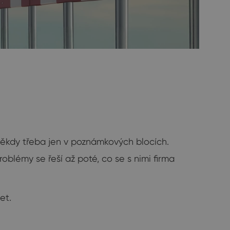
někdy třeba jen v poznámkových blocích.
roblémy se řeší až poté, co se s nimi firma
et.