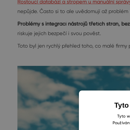
Rostoucí databází a stropem u manuální správ
nepůjde. Často si to ale uvědomují až problém 
Problémy s integrací nástrojů třetích stran, b
riskuje jejich bezpečí i svou pověst.
Toto byl jen rychlý přehled toho, co malé firmy p
Tyto
Tyto w
Používán