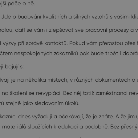
jší péče o ně.
 Jde o budování kvalitních a silných vztahů s vašimi kli
lou, daří se vám i zlepšovat své pracovní procesy a ve
i výzvy při správě kontaktů. Pokud vám přerostou přes 
počtem nespokojených zákazníků pak bude trpět i dobrá
 bojují s:
ívají je na několika místech, v různých dokumentech a úl
t na školení se nevyplácí. Bez něj totiž zaměstnanci ne
 stejně jako sledováním úkolů.
kazníci dnes vyžadují a očekávají, že je znáte. A že jim
ateriálů sloužících k edukaci a podobně. Bez přesných