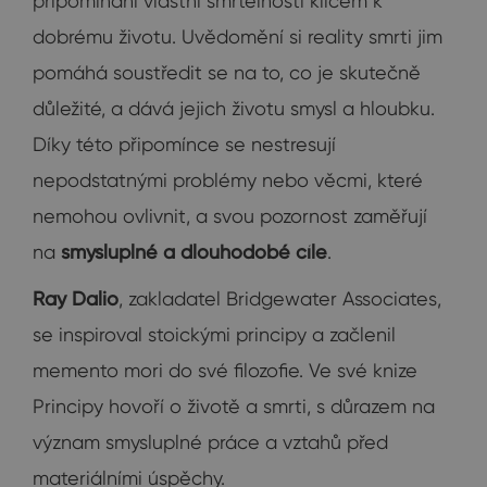
připomínání vlastní smrtelnosti klíčem k
dobrému životu. Uvědomění si reality smrti jim
pomáhá soustředit se na to, co je skutečně
důležité, a dává jejich životu smysl a hloubku.
Díky této připomínce se nestresují
nepodstatnými problémy nebo věcmi, které
nemohou ovlivnit, a svou pozornost zaměřují
na
smysluplné a dlouhodobé cíle
.
Ray Dalio
, zakladatel Bridgewater Associates,
se inspiroval stoickými principy a začlenil
memento mori do své filozofie. Ve své knize
Principy hovoří o životě a smrti, s důrazem na
význam smysluplné práce a vztahů před
materiálními úspěchy.