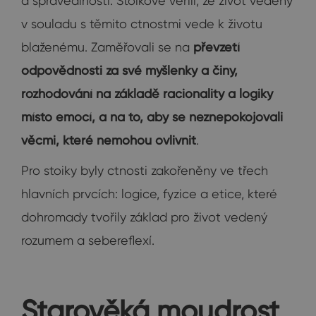
a spravedlnosti. Stoikové věřili, že život vedený
v souladu s těmito ctnostmi vede k životu
blaženému. Zaměřovali se na
převzetí
odpovědnosti za své myšlenky a činy,
rozhodování na základě racionality a logiky
místo emocí, a na to, aby se neznepokojovali
věcmi, které nemohou ovlivnit
.
Pro stoiky byly ctnosti zakořeněny ve třech
hlavních prvcích: logice, fyzice a etice, které
dohromady tvořily základ pro život vedený
rozumem a sebereflexí.
Starověká moudrost