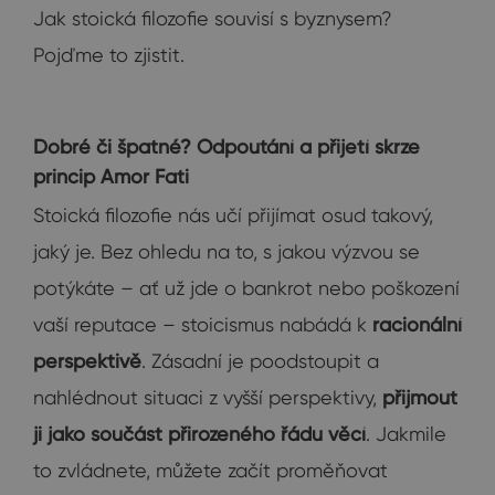
Jak stoická filozofie souvisí s byznysem?
Pojďme to zjistit.
Dobré či špatné? Odpoutání a přijetí skrze
princip Amor Fati
Stoická filozofie nás učí přijímat osud takový,
jaký je. Bez ohledu na to, s jakou výzvou se
potýkáte – ať už jde o bankrot nebo poškození
vaší reputace – stoicismus nabádá k
racionální
perspektivě
. Zásadní je poodstoupit a
nahlédnout situaci z vyšší perspektivy,
přijmout
ji jako součást přirozeného řádu věcí
. Jakmile
to zvládnete, můžete začít proměňovat