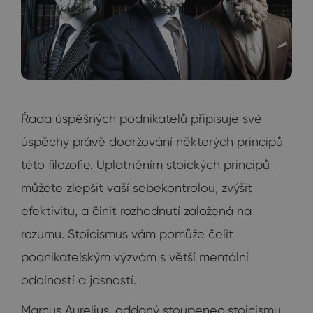
Řada úspěšných podnikatelů připisuje své
úspěchy právě dodržování některých principů
této filozofie. Uplatněním stoických principů
můžete zlepšit vaší sebekontrolou, zvýšit
efektivitu, a činit rozhodnutí založená na
rozumu. Stoicismus vám pomůže čelit
podnikatelským výzvám s větší mentální
odolností a jasností.
Marcus Aurelius, oddaný stoupenec stoicismu,