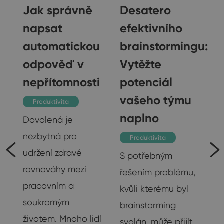
Jak správně
Desatero
napsat
efektivního
automatickou
brainstormingu:
gu
odpověď v
Vytěžte
nepřítomnosti
potenciál
vašeho týmu
Produktivita
naplno
Dovolená je
nezbytná pro
Produktivita
udržení zdravé
S potřebným
rovnováhy mezi
řešením problému,
pracovním a
kvůli kterému byl
soukromým
brainstorming
životem. Mnoho lidí
svolán, může přijít