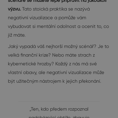
scénáře se můžete lépe připravit na jakoukoli
výzvu.
Tato stoická praktika se nazývá
negativní vizualizace a pomůže vám
vybudovat si mentální odolnost a ocenit to, co
již máte.
Jaký vypadá váš nejhorší možný scénář? Je to
velká finanční krize? Nebo máte strach z
kybernetické hrozby? Každý z nás má své
vlastní obavy, ale negativní vizualizace může
být užitečným nástrojem k jejich překonání.
„Ten, kdo předem rozpoznal
nadcházející obtíže, zbavuje