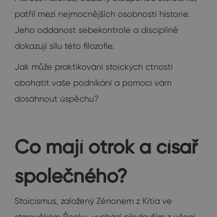
patřil mezi nejmocnějších osobnosti historie.
Jeho oddanost sebekontrole a disciplíně
dokazují sílu této filozofie.
Jak může praktikování stoických ctností
obohatit vaše podnikání a pomoci vám
dosáhnout úspěchu?
Co mají otrok a císař
společného?
Stoicismus, založený Zénonem z Kitia ve
starověkém Řecku, vychází především z učení