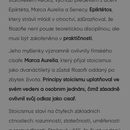
Epiktéta, Marca Aurelia a Senecy.
Epiktétos
,
který strávil mládí v otroctví, zdůrazňoval, že
filozofie není pouze teoretickou disciplínou, ale
musí být zakořeněna v
praktičnosti
.
Jeho myšlenky významně ovlivnily římského
císaře
Marca Aurelia
, který přijal stoicismus
jako dvanáctiletý a zůstal filozofii oddaný po
zbytek života.
Principy stoicismu uplatňoval ve
svém vedení a osobním jednání, čímž zásadně
ovlivnil svůj odkaz jako císař.
Stoicismus staví na čtyřech základních
ctnostech: rozumnosti, statečnosti, uměřenosti