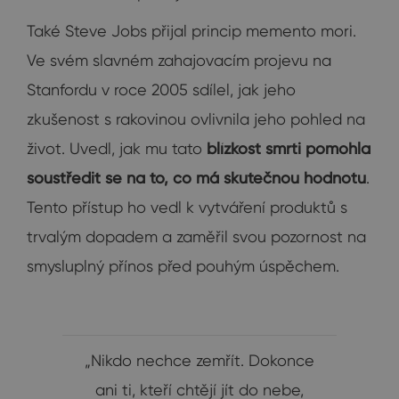
Také Steve Jobs přijal princip memento mori.
Ve svém slavném zahajovacím projevu na
Stanfordu v roce 2005 sdílel, jak jeho
zkušenost s rakovinou ovlivnila jeho pohled na
život. Uvedl, jak mu tato
blízkost smrti pomohla
soustředit se na to, co má skutečnou hodnotu
.
Tento přístup ho vedl k vytváření produktů s
trvalým dopadem a zaměřil svou pozornost na
smysluplný přínos před pouhým úspěchem.
„Nikdo nechce zemřít. Dokonce
ani ti, kteří chtějí jít do nebe,