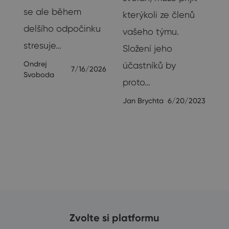
se ale během
ak
kterýkoli ze členů
delšího odpočinku
vašeho týmu.
stresuje…
Složení jeho
Ondrej
účastníků by
7/16/2026
Svoboda
proto…
23
Jan Brychta
6/20/2023
Zvolte si platformu