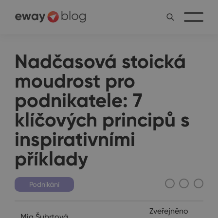
Nadčasová stoická
moudrost pro
podnikatele: 7
klíčových principů s
inspirativními
příklady
Podnikání
Zveřejněno
Mia Šubrtová