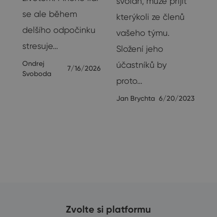
svolán, může přijít
se ale během
ak
kterýkoli ze členů
delšího odpočinku
vašeho týmu.
stresuje…
Složení jeho
Ondrej
účastníků by
7/16/2026
Svoboda
proto…
23
Jan Brychta
6/20/2023
Zvolte si platformu