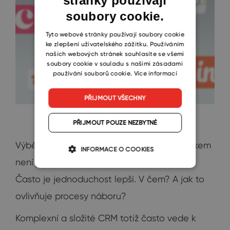
stránky používají
soubory cookie.
CZECH
SLOVAK
Tyto webové stránky používají soubory cookie
ke zlepšení uživatelského zážitku. Používáním
našich webových stránek souhlasíte se všemi
soubory cookie v souladu s našimi zásadami
používání souborů cookie.
Více informací
PŘIJMOUT VŠECHNY
PŘIJMOUT POUZE NEZBYTNÉ
Výběr správného CRM s integrací s Outlookem
INFORMACE O COOKIES
není jen o výběru toho s nejvíce funkcemi.
Často je jednoduchost lepší. V čem? A jak to
ovlivňuje procesy náboru?
Komplexní a složité CRM totiž často vede k