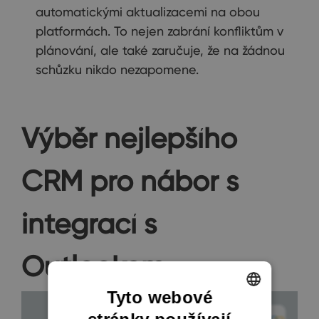
automatickými aktualizacemi na obou
platformách. To nejen zabrání konfliktům v
plánování, ale také zaručuje, že na žádnou
schůzku nikdo nezapomene.
Výběr nejlepšího
CRM pro nábor s
integrací s
Outlookem
Tyto webové
ENGLISH