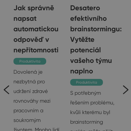
Jak správně
Desatero
napsat
efektivního
automatickou
brainstormingu:
gu
odpověď v
Vytěžte
nepřítomnosti
potenciál
vašeho týmu
Produktivita
naplno
Dovolená je
nezbytná pro
Produktivita
udržení zdravé
S potřebným
rovnováhy mezi
řešením problému,
pracovním a
kvůli kterému byl
soukromým
brainstorming
životem. Mnoho lidí