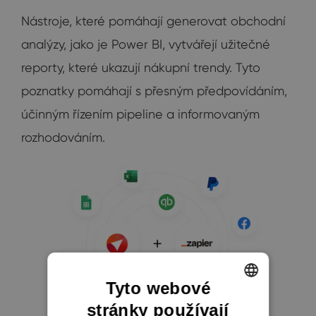
Nástroje, které pomáhají generovat obchodní
analýzy, jako je Power BI, vytvářejí užitečné
reporty, které ukazují nákupní trendy. Tyto
poznatky pomáhají s přesným předpovídáním,
účinným řízením pipeline a informovaným
rozhodováním.
Tyto webové
stránky používají
ENGLISH