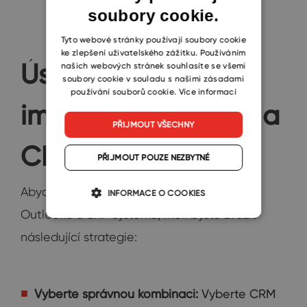
soubory cookie.
CZECH
SLOVAK
Tyto webové stránky používají soubory cookie
ke zlepšení uživatelského zážitku. Používáním
Úspěšné strategie
našich webových stránek souhlasíte se všemi
soubory cookie v souladu s našimi zásadami
používání souborů cookie.
Více informací
implementace ERP a
PŘIJMOUT VŠECHNY
CRM
PŘIJMOUT POUZE NEZBYTNÉ
Abychom zajistili úspěšnou integraci CRM,
INFORMACE O COOKIES
Outlooku a ERP systémů, měli byste zvážit
následující strategie:
Vyberte správnou kombinaci:
Vyberte CRM