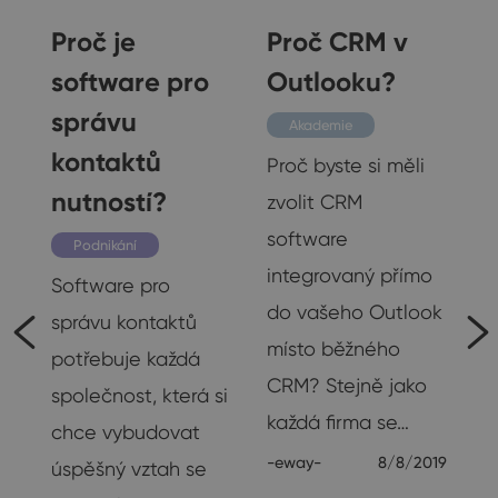
Proč je
Proč CRM v
a
software pro
Outlooku?
správu
Akademie
kontaktů
Proč byste si měli
e
nutností?
zvolit CRM
software
Podnikání
integrovaný přímo
Software pro
do vašeho Outlook
správu kontaktů
místo běžného
potřebuje každá
CRM? Stejně jako
společnost, která si
každá firma se…
chce vybudovat
-eway-
8/8/2019
úspěšný vztah se