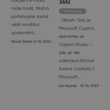
odložení e-mailu
365)
může hodit. Možná
i
Technologie
potřebujete zaslat
Obsah: Toto je
větší množství
Microsoft Copilot,
upozornění…
seznamte se
Martin Štefko
5/16/2022
Copilot Studio –
zde se vše
odehrává Klíčové
funkce Copilota 1.
20
Microsoft…
Ian Haynes
12/14/2023