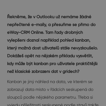
Řekněme, že v Outlooku už nemáme žádné
nepřečtené e-maily, a přesuňme se přímo do
eWay-CRM Online. Tam řady drobných
vylepšení doznal například pohled kanban,
který možná dost uživatelů stále nevyzkoušelo.
Dokážeš opět na nějakém příkladu vysvětlit,
kdy může být kanban pro uživatele praktičtější
než klasické zobrazení dat v gridech?
Kanban je jiný náhled na data, ve kterém se
zobrazují data místo v řádcích seskupená do
sloupců podle nějakého parametru. Třeba si
vyjedu příležitosti seskupené podle stavů takže