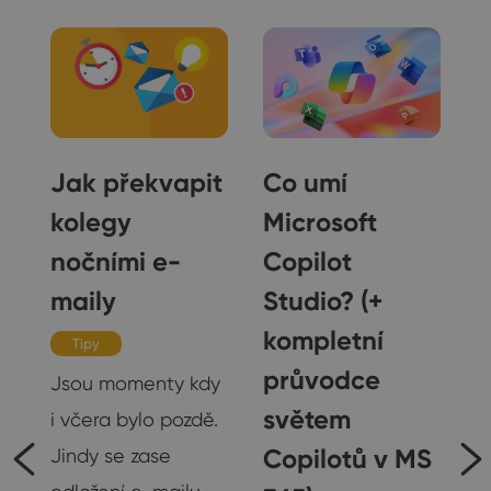
Jak překvapit
Co umí
kolegy
Microsoft
nočními e-
Copilot
maily
Studio? (+
y
kompletní
Tipy
průvodce
Jsou momenty kdy
světem
i včera bylo pozdě.
Copilotů v MS
Jindy se zase