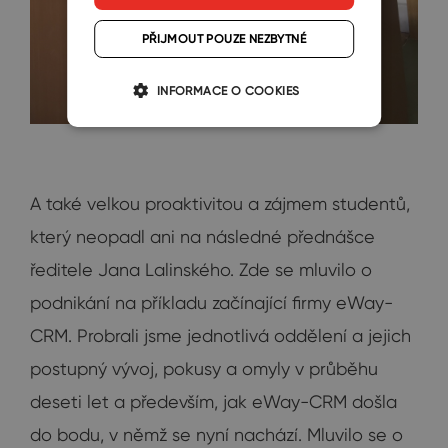
PŘIJMOUT POUZE NEZBYTNÉ
INFORMACE O COOKIES
A také velkou proaktivitou a zájmem studentů,
který neopadl ani na následné přednášce
ředitele Jana Lalinského. Zde se mluvilo o
podnikání na příkladu začínající firmy eWay-
CRM. Probrali jsme jednotlivá oddělení a jejich
postupný vývoj, pokusy a omyly v průběhu
deseti let a především, jak eWay-CRM došla
do bodu, v němž se nyní nachází. Mluvilo se o