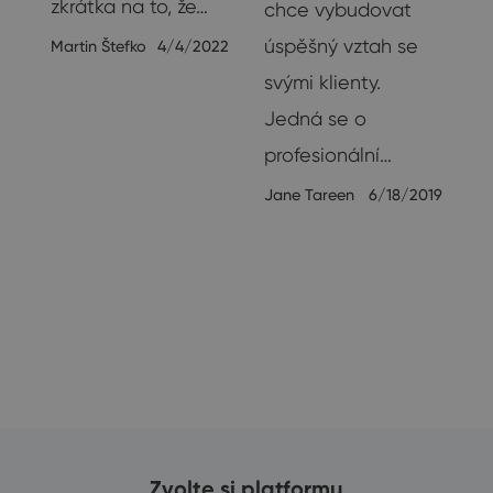
zkrátka na to, že…
chce vybudovat
úspěšný vztah se
Martin Štefko
4/4/2022
svými klienty.
ft
Jedná se o
lo
profesionální…
Jane Tareen
6/18/2019
ž
17
Zvolte si platformu