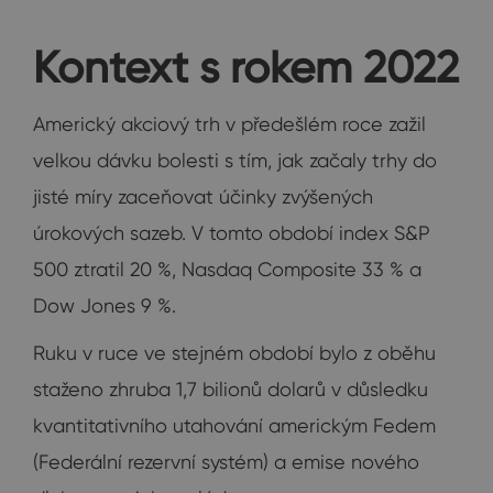
Kontext s rokem 2022
Americký akciový trh v předešlém roce zažil
velkou dávku bolesti s tím, jak začaly trhy do
jisté míry zaceňovat účinky zvýšených
úrokových sazeb. V tomto období index S&P
500 ztratil 20 %, Nasdaq Composite 33 % a
Dow Jones 9 %.
Ruku v ruce ve stejném období bylo z oběhu
staženo zhruba 1,7 bilionů dolarů v důsledku
kvantitativního utahování americkým Fedem
(Federální rezervní systém) a emise nového