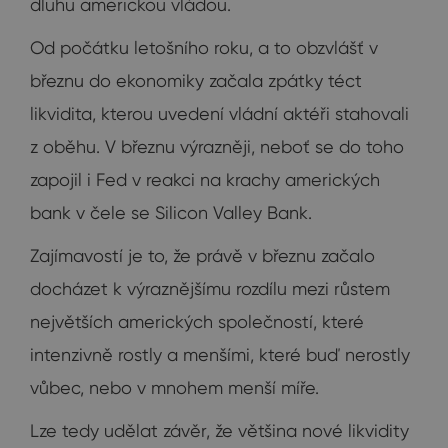
dluhu americkou vládou.
Od počátku letošního roku, a to obzvlášť v
březnu do ekonomiky začala zpátky téct
likvidita, kterou uvedení vládní aktéři stahovali
z oběhu. V březnu výrazněji, neboť se do toho
zapojil i Fed v reakci na krachy amerických
bank v čele se Silicon Valley Bank.
Zajímavostí je to, že právě v březnu začalo
docházet k výraznějšímu rozdílu mezi růstem
největších amerických společností, které
intenzivně rostly a menšími, které buď nerostly
vůbec, nebo v mnohem menší míře.
Lze tedy udělat závěr, že většina nové likvidity