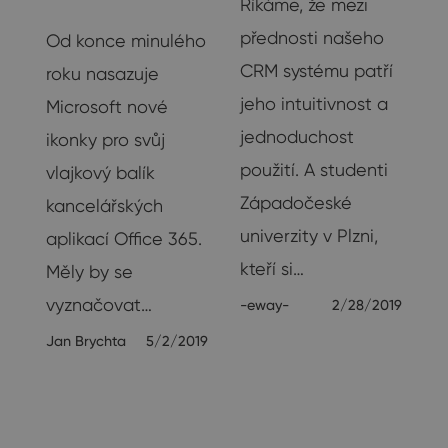
Říkáme, že mezi
Ostatní
přednosti našeho
Od konce minulého
CRM systému patří
roku nasazuje
jeho intuitivnost a
Microsoft nové
jednoduchost
ikonky pro svůj
t
použití. A studenti
vlajkový balík
Západočeské
kancelářských
univerzity v Plzni,
aplikací Office 365.
kteří si…
Měly by se
vyznačovat…
-eway-
2/28/2019
23
Jan Brychta
5/2/2019