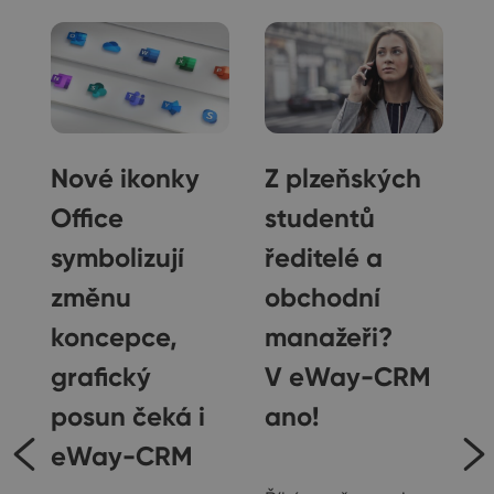
Nové ikonky
Z plzeňských
Office
studentů
symbolizují
ředitelé a
změnu
obchodní
koncepce,
manažeři?
grafický
V eWay-CRM
posun čeká i
ano!
eWay-CRM
Ostatní