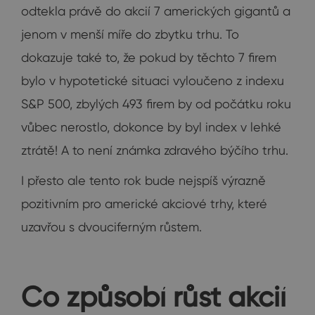
odtekla právě do akcií 7 amerických gigantů a
jenom v menší míře do zbytku trhu. To
dokazuje také to, že pokud by těchto 7 firem
bylo v hypotetické situaci vyloučeno z indexu
S&P 500, zbylých 493 firem by od počátku roku
vůbec nerostlo, dokonce by byl index v lehké
ztrátě! A to není známka zdravého býčího trhu.
I přesto ale tento rok bude nejspíš výrazně
pozitivním pro americké akciové trhy, které
uzavřou s dvouciferným růstem.
Co způsobí růst akcií