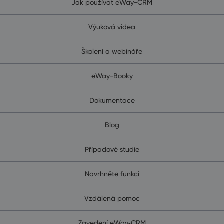
Jak používat eWay-CRM
Výuková videa
Školení a webináře
eWay-Booky
Dokumentace
Blog
Případové studie
Navrhněte funkci
Vzdálená pomoc
Zavedení eWay‑CRM