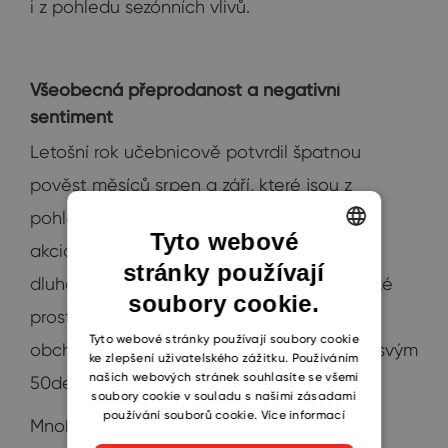
i z pohledu sezónních vlivů.
Všeobecná přeprodanost a negativní
sentiment
Letošní rok učebnicově potvrdil špatnou
pověst měsíců srpen a září, které jsou z
pohledu sezónnosti naopak nejslabší pro
Tyto webové
akciové trhy. Spolu s rostoucími výnosy
stránky používají
ENGLISH
dluhopisů se tak vytvořilo velmi pesimistické
soubory cookie.
CZECH
prostředí, ve kterém pouze malé procento
SLOVAK
Tyto webové stránky používají soubory cookie
obchodovaných společností se ocitá nad svým
ke zlepšení uživatelského zážitku. Používáním
našich webových stránek souhlasíte se všemi
50denním klouzavým průměrem.
soubory cookie v souladu s našimi zásadami
používání souborů cookie.
Více informací
Mnoho akcií zažilo výrazné poklesy, a to