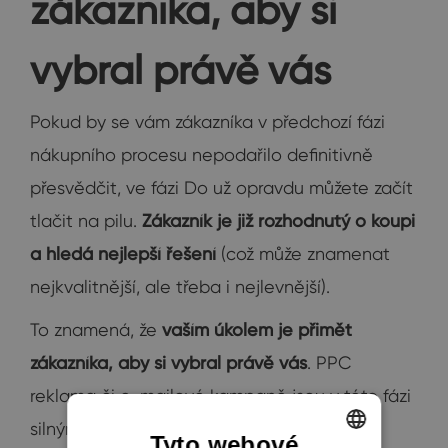
zákazníka, aby si
vybral právě vás
Pokud by se vám zákazníka v předchozí fázi
nákupního procesu nepodařilo definitivně
přesvědčit, ve fázi Do už opravdu můžete začít
tlačit na pilu.
Zákazník je již rozhodnutý o koupi
a hledá nejlepší řešení
(což může znamenat
nejkvalitnější, ale třeba i nejlevnější).
To znamená, že
vaším úkolem je přimět
zákazníka, aby si vybral právě vás
. PPC
reklama či e-mailové kampaně jsou v této fázi
silným nástrojem. Pro zmíněné e-shopy
Tyto webové