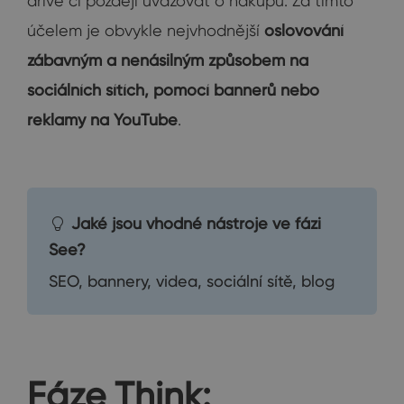
dříve či později uvažovat o nákupu. Za tímto
účelem je obvykle nejvhodnější
oslovování
zábavným a nenásilným způsobem na
sociálních sítích, pomocí bannerů nebo
reklamy na YouTube
.
Jaké jsou vhodné nástroje ve fázi
See?
SEO, bannery, videa, sociální sítě, blog
Fáze Think: