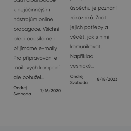
úspěchu je poznání
k nejúčinnějším
na
zákazníků. Znát
nástrojům online
su
jejich potřeby a
propagace. Všichni
vědět, jak s nimi
přeci odesíláme i
u
komunikovat.
přijímáme e-maily.
Například
Pro připravování e-
vesnické…
19
mailových kampaní
Ondrej
ale bohužel…
8/18/2023
Svoboda
Ondrej
7/16/2020
Svoboda