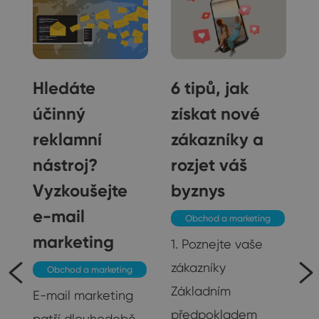
Hledáte
6 tipů, jak
účinný
získat nové
reklamní
zákazníky a
nástroj?
rozjet váš
Vyzkoušejte
byznys
e-mail
Obchod a marketing
marketing
1. Poznejte vaše
zákazníky
Obchod a marketing
je
Základním
E-mail marketing
předpokladem
patří dlouhodobě