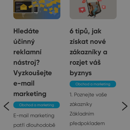
Hledáte
6 tipů, jak
účinný
získat nové
reklamní
zákazníky a
nástroj?
rozjet váš
Vyzkoušejte
byznys
e-mail
Obchod a marketing
marketing
1. Poznejte vaše
zákazníky
Obchod a marketing
je
Základním
E-mail marketing
předpokladem
patří dlouhodobě