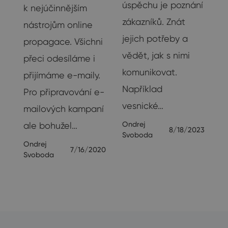
úspěchu je poznání
k nejúčinnějším
na
zákazníků. Znát
nástrojům online
su
jejich potřeby a
propagace. Všichni
vědět, jak s nimi
přeci odesíláme i
u
komunikovat.
přijímáme e-maily.
Například
Pro připravování e-
vesnické…
19
mailových kampaní
Ondrej
ale bohužel…
8/18/2023
Svoboda
Ondrej
7/16/2020
Svoboda