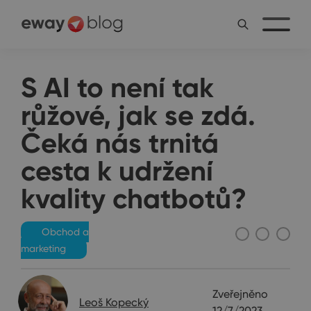
S AI to není tak
růžové, jak se zdá.
Čeká nás trnitá
cesta k udržení
kvality chatbotů?
Obchod a
marketing
Zveřejněno
Leoš Kopecký
12/7/2023