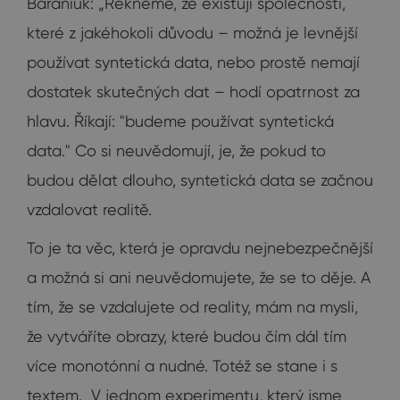
Baraniuk: „Řekněme, že existují společnosti,
které z jakéhokoli důvodu – možná je levnější
používat syntetická data, nebo prostě nemají
dostatek skutečných dat – hodí opatrnost za
hlavu. Říkají: "budeme používat syntetická
data." Co si neuvědomují, je, že pokud to
budou dělat dlouho, syntetická data se začnou
vzdalovat realitě.
To je ta věc, která je opravdu nejnebezpečnější
a možná si ani neuvědomujete, že se to děje. A
tím, že se vzdalujete od reality, mám na mysli,
že vytváříte obrazy, které budou čím dál tím
více monotónní a nudné. Totéž se stane i s
textem. V jednom experimentu, který jsme