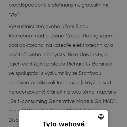
pravděpodobně s přehnanými, groteskními
rysy“.
Výzkumníci strojového učení Sinou
Alemohammad a Josue Casco-Rodriguezem,
oba doktorandi na katedře elektrotechniky a
počítačového inženýrství Rice University, a
jejich dohlížející profesor Richard G. Baraniuk
ve spolupráci s výzkumníky ze Stanfordu
nedávno publikovali fascinující (i když dosud
nerecenzovaný) článek na toto téma, nazvaný
„Self-consuming Generative Models Go MAD“.
Pozn. MAD je zkratka pro Model Autophagy
Disorder.
Tyto webové