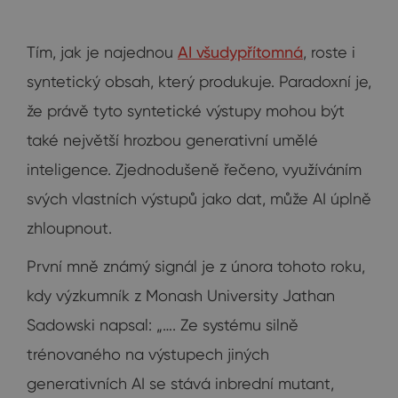
Tím, jak je najednou
AI všudypřítomná
, roste i
syntetický obsah, který produkuje. Paradoxní je,
že právě tyto syntetické výstupy mohou být
také největší hrozbou generativní umělé
inteligence. Zjednodušeně řečeno, využíváním
svých vlastních výstupů jako dat, může AI úplně
zhloupnout.
První mně známý signál je z února tohoto roku,
kdy výzkumník z Monash University Jathan
Sadowski napsal: „…. Ze systému silně
trénovaného na výstupech jiných
generativních AI se stává inbrední mutant,