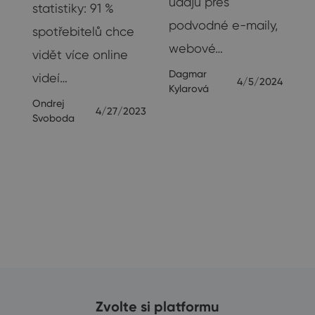
údajů přes
statistiky: 91 %
podvodné e-maily,
spotřebitelů chce
webové…
vidět více online
Dagmar
videí…
4/5/2024
Kylarová
23
Ondrej
4/27/2023
Svoboda
Zvolte si platformu