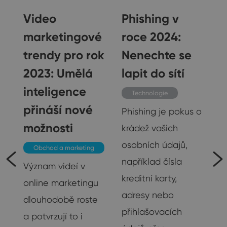
5
Video
Phishing v
marketingové
roce 2024:
t
trendy pro rok
Nenechte se
ní
2023: Umělá
lapit do sítí
inteligence
Technologie
přináší nové
Phishing je pokus o
možnosti
krádež vašich
osobních údajů,
Obchod a marketing
například čísla
Význam videí v
kreditní karty,
online marketingu
adresy nebo
ak
dlouhodobě roste
přihlašovacích
a potvrzují to i