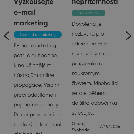
Vyzkoušejte
nepřítomnosti
e-mail
í
Produktivita
marketing
Dovolená je
e
nezbytná pro
Obchod a marketing
udržení zdravé
E-mail marketing
rovnováhy mezi
patří dlouhodobě
e,
pracovním a
k nejúčinnějším
soukromým
nástrojům online
životem. Mnoho lidí
19
propagace. Všichni
se ale během
přeci odesíláme i
delšího odpočinku
přijímáme e-maily.
stresuje…
Pro připravování e-
Ondrej
mailových kampaní
7/16/2026
Svoboda