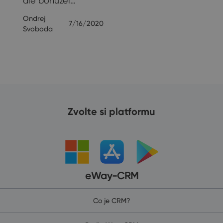
ale bohužel…
Ondrej
7/16/2020
Svoboda
Zvolte si platformu
eWay-CRM
Co je CRM?