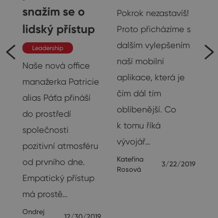
snažím se o
Pokrok nezastavíš!
lidský přístup
Proto přicházíme s
9
dalším vylepšením
Leadership
naší mobilní
Naše nová office
aplikace, která je
manažerka Patricie
čím dál tím
alias Páťa přináší
oblíbenější. Co
do prostředí
k tomu říká
ve
společnosti
vývojář…
í
pozitivní atmosféru
Kateřina
od prvního dne.
3/22/2019
Rosová
Empatický přístup
20
má prostě…
Ondrej
12/30/2019