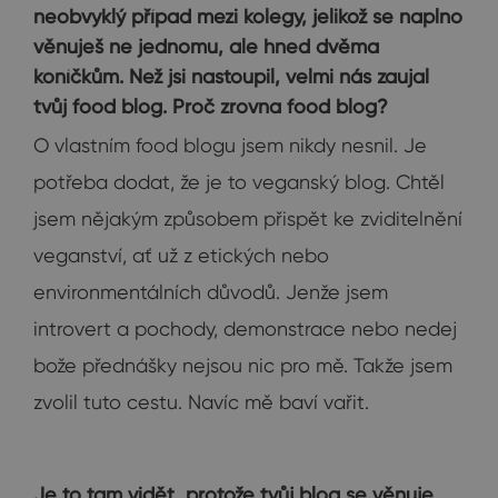
neobvyklý případ mezi kolegy, jelikož se naplno
věnuješ ne jednomu, ale hned dvěma
koníčkům. Než jsi nastoupil, velmi nás zaujal
tvůj food blog. Proč zrovna food blog?
O vlastním food blogu jsem nikdy nesnil. Je
potřeba dodat, že je to veganský blog. Chtěl
jsem nějakým způsobem přispět ke zviditelnění
veganství, ať už z etických nebo
environmentálních důvodů. Jenže jsem
introvert a pochody, demonstrace nebo nedej
bože přednášky nejsou nic pro mě. Takže jsem
zvolil tuto cestu. Navíc mě baví vařit.
Je to tam vidět, protože tvůj blog se věnuje