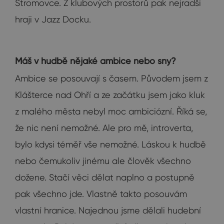
Stromovce. Z klubových prostorů pak nejradši
hraji v Jazz Docku.
Máš v hudbě nějaké ambice nebo sny?
Ambice se posouvají s časem. Původem jsem z
Klášterce nad Ohří a ze začátku jsem jako kluk
z malého města nebyl moc ambiciózní. Říká se,
že nic není nemožné. Ale pro mě, introverta,
bylo kdysi téměř vše nemožné. Láskou k hudbě
nebo čemukoliv jinému ale člověk všechno
dožene. Stačí věci dělat naplno a postupně
pak všechno jde. Vlastně takto posouvám
vlastní hranice. Najednou jsme dělali hudební