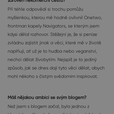
zároveň nekomerční cestu?
Při téhle odpovědi si trochu pomůžu
myšlenkou, kterou mě hodně ovlivnil Onetwo,
frontman kapely Navigators, se kterým jsem
kdysi dělal rozhovor. Stěžejní je, že si peníze
zvládnu zajistit jinak a věci, které mě v životě
naplňují, ať už je to hudba nebo veganství,
nechci dělat živobytím. Nejspíš je to jediný
způsob, jak se dnes dají tyto věci dělat, abych
mohl někoho s čistým svědomím inspirovat.
Máš nějakou ambici se svým blogem?
Než jsem s blogem začal, byla jednou z