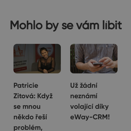
Mohlo by se vám líbit
a
Patricie
Už žádní
Zitová: Když
neznámí
se mnou
volající díky
o
někdo řeší
eWay-CRM!
problém,
Rozhovory