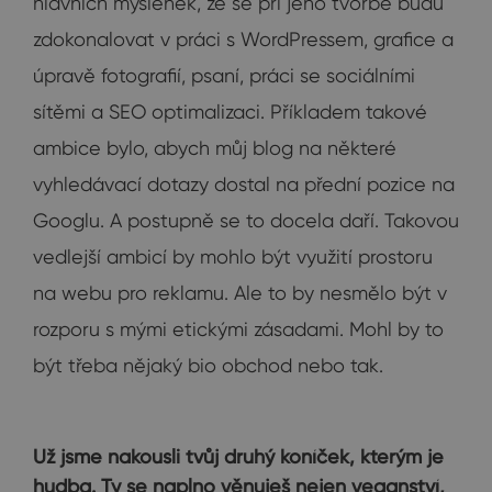
hlavních myšlenek, že se při jeho tvorbě budu
zdokonalovat v práci s WordPressem, grafice a
úpravě fotografií, psaní, práci se sociálními
sítěmi a SEO optimalizaci. Příkladem takové
ambice bylo, abych můj blog na některé
vyhledávací dotazy dostal na přední pozice na
Googlu. A postupně se to docela daří. Takovou
vedlejší ambicí by mohlo být využití prostoru
na webu pro reklamu. Ale to by nesmělo být v
rozporu s mými etickými zásadami. Mohl by to
být třeba nějaký bio obchod nebo tak.
Už jsme nakousli tvůj druhý koníček, kterým je
hudba. Ty se naplno věnuješ nejen veganství,