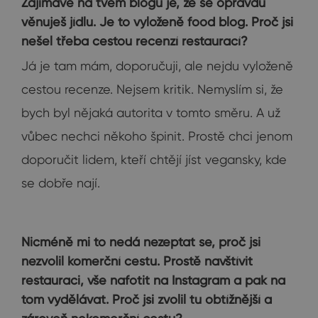
Zajímavé na tvém blogu je, že se opravdu
věnuješ jídlu. Je to vyloženě food blog. Proč jsi
nešel třeba cestou recenzí restaurací?
Já je tam mám, doporučuji, ale nejdu vyloženě
cestou recenze. Nejsem kritik. Nemyslím si, že
bych byl nějaká autorita v tomto směru. A už
vůbec nechci někoho špinit. Prostě chci jenom
doporučit lidem, kteří chtějí jíst vegansky, kde
se dobře nají.
Nicméně mi to nedá nezeptat se, proč jsi
nezvolil komerční cestu. Prostě navštívit
restauraci, vše nafotit na Instagram a pak na
tom vydělávat. Proč jsi zvolil tu obtížnější a