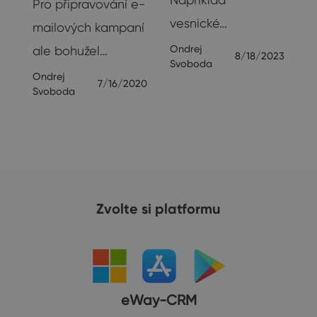
Pro připravování e-
vesnické…
19
mailových kampaní
Ondrej
ale bohužel…
8/18/2023
Svoboda
Ondrej
7/16/2020
Svoboda
Zvolte si platformu
eWay-CRM