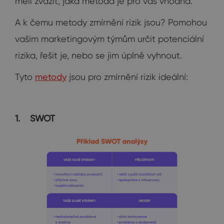
měli zvážit, jaká metoda je pro vás vhodná.
A k čemu metody zmírnění rizik jsou? Pomohou
vašim marketingovým týmům určit potenciální
rizika, řešit je, nebo se jim úplně vyhnout.
Tyto
metody
jsou pro zmírnění rizik ideální:
1.
SWOT