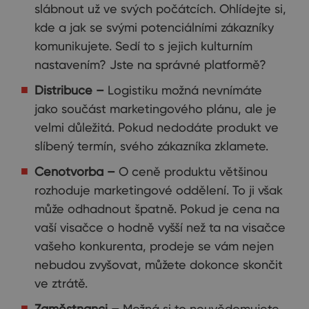
slábnout už ve svých počátcích. Ohlídejte si,
kde a jak se svými potenciálními zákazníky
komunikujete. Sedí to s jejich kulturním
nastavením? Jste na správné platformě?
Distribuce –
Logistiku možná nevnímáte
jako součást marketingového plánu, ale je
velmi důležitá. Pokud nedodáte produkt ve
slíbený termín, svého zákazníka zklamete.
Cenotvorba –
O ceně produktu většinou
rozhoduje marketingové oddělení. To ji však
může odhadnout špatně. Pokud je cena na
vaší visačce o hodně vyšší než ta na visačce
vašeho konkurenta, prodeje se vám nejen
nebudou zvyšovat, můžete dokonce skončit
ve ztrátě.
Zaměstnanci –
Možná si to neuvědomujete,