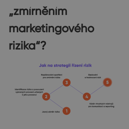
„zmírněním
marketingového
rizika“?