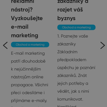
reklamní
zákazníky a
nástroj?
rozjet váš
Vyzkoušejte
byznys
e-mail
Obchod a marketing
marketing
1. Poznejte vaše
zákazníky
Obchod a marketing
je
Základním
E-mail marketing
předpokladem
patří dlouhodobě
úspěchu je poznání
k nejúčinnějším
na
zákazníků. Znát
nástrojům online
su
jejich potřeby a
propagace. Všichni
vědět, jak s nimi
přeci odesíláme i
u
komunikovat.
přijímáme e-maily.
Například