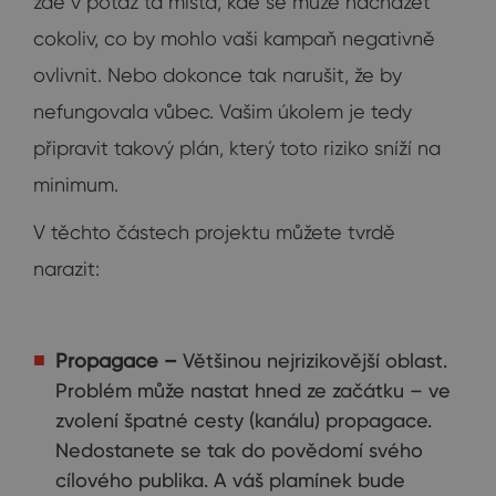
zde v potaz ta místa, kde se může nacházet
cokoliv, co by mohlo vaši kampaň negativně
ovlivnit. Nebo dokonce tak narušit, že by
nefungovala vůbec. Vašim úkolem je tedy
připravit takový plán, který toto riziko sníží na
minimum.
V těchto částech projektu můžete tvrdě
narazit:
Propagace –
Většinou nejrizikovější oblast.
Problém může nastat hned ze začátku – ve
zvolení špatné cesty (kanálu) propagace.
Nedostanete se tak do povědomí svého
cílového publika. A váš plamínek bude