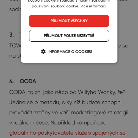
soubory cookie v souladu s našimi zásadami
používání souborů cookie.
Více informací
sociální.
PŘIJMOUT VŠECHNY
3.
TOWS
PŘIJMOUT POUZE NEZBYTNÉ
TOWS je doplněk k analýze SWOT. Zaměřuje se
INFORMACE O COOKIES
na strategie rozvoje vašich týmů.
4.
OODA
OODA, to zní jako něco od Willyho Wonky, že?
Jedná se o metodu, díky níž budete schopni
provádět změny ve vaší marketingové strategii
v reálném čase. Například kampaň pro
globálního poskytovatele služeb spojených se