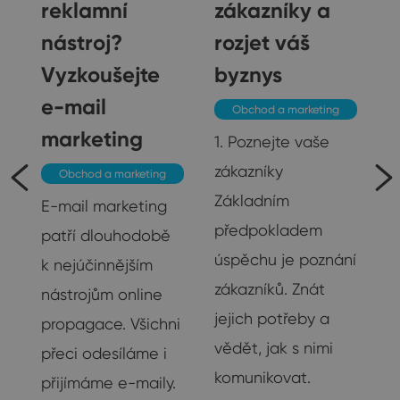
reklamní
zákazníky a
nástroj?
rozjet váš
Vyzkoušejte
byznys
e-mail
Obchod a marketing
marketing
1. Poznejte vaše
zákazníky
Obchod a marketing
je
Základním
E-mail marketing
předpokladem
patří dlouhodobě
úspěchu je poznání
k nejúčinnějším
na
zákazníků. Znát
nástrojům online
su
jejich potřeby a
propagace. Všichni
vědět, jak s nimi
přeci odesíláme i
u
komunikovat.
přijímáme e-maily.