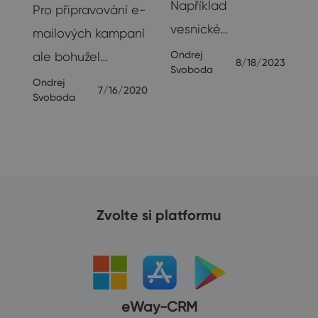
Například
Pro připravování e-
vesnické…
19
mailových kampaní
Ondrej
ale bohužel…
8/18/2023
Svoboda
Ondrej
7/16/2020
Svoboda
Zvolte si platformu
eWay-CRM