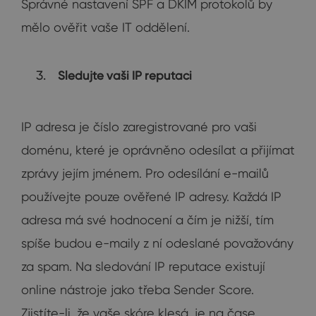
Správné nastavení SPF a DKIM protokolů by
mělo ověřit vaše IT oddělení.
Sledujte vaši IP reputaci
IP adresa je číslo zaregistrované pro vaši
doménu, které je oprávněno odesílat a přijímat
zprávy jejím jménem. Pro odesílání e-mailů
používejte pouze ověřené IP adresy. Každá IP
adresa má své hodnocení a čím je nižší, tím
spíše budou e-maily z ní odeslané považovány
za spam. Na sledování IP reputace existují
online nástroje jako třeba Sender Score.
Zjistíte-li, že vaše skóre klesá, je na čase