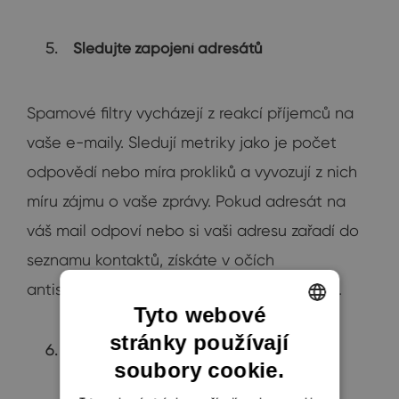
Sledujte zapojení adresátů
Spamové filtry vycházejí z reakcí příjemců na
vaše e-maily. Sledují metriky jako je počet
odpovědí nebo míra prokliků a vyvozují z nich
míru zájmu o vaše zprávy. Pokud adresát na
váš mail odpoví nebo si vaši adresu zařadí do
seznamu kontaktů, získáte v očích
antispamových hlídačů na důvěryhodnosti.
Tyto webové
stránky používají
ENGLISH
Minimalizujte odmítnutí
soubory cookie.
CZECH
SLOVAK