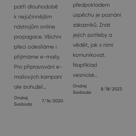
předpokladem
patří dlouhodobě
ys
úspěchu je poznání
k nejúčinnějším
li
zákazníků. Znát
nástrojům online
jejich potřeby a
propagace. Všichni
vědět, jak s nimi
přeci odesíláme i
komunikovat.
přijímáme e-maily.
d
Například
Pro připravování e-
vesnické…
mailových kampaní
22
Ondrej
ale bohužel…
8/18/2023
Svoboda
Ondrej
7/16/2020
Svoboda