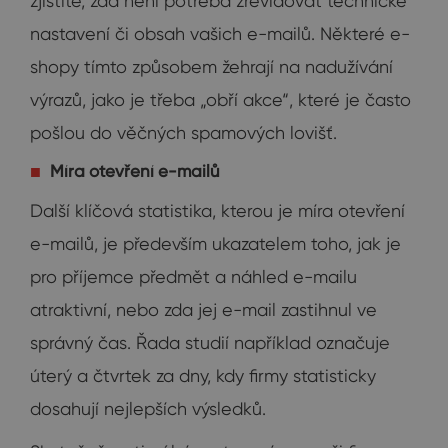
zjistíte, zda není potřeba zrevidovat technické
nastavení či obsah vašich e-mailů. Některé e-
shopy tímto způsobem žehrají na nadužívání
výrazů, jako je třeba „obří akce“, které je často
pošlou do věčných spamových lovišť.
Míra otevření e-mailů
Další klíčová statistika, kterou je míra otevření
e-mailů, je především ukazatelem toho, jak je
pro příjemce předmět a náhled e-mailu
atraktivní, nebo zda jej e-mail zastihnul ve
správný čas. Řada studií například označuje
úterý a čtvrtek za dny, kdy firmy statisticky
dosahují nejlepších výsledků.