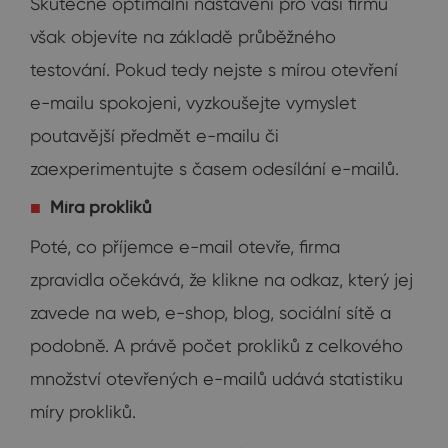
Skutečně optimální nastavení pro vaši firmu
však objevíte na základě průběžného
testování. Pokud tedy nejste s mírou otevření
e-mailu spokojeni, vyzkoušejte vymyslet
poutavější předmět e-mailu či
zaexperimentujte s časem odesílání e-mailů.
Míra prokliků
Poté, co příjemce e-mail otevře, firma
zpravidla očekává, že klikne na odkaz, který jej
zavede na web, e-shop, blog, sociální sítě a
podobně. A právě počet prokliků z celkového
množství otevřených e-mailů udává statistiku
míry prokliků.