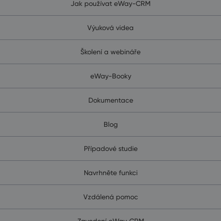
Jak používat eWay-CRM
Výuková videa
Školení a webináře
eWay-Booky
Dokumentace
Blog
Případové studie
Navrhněte funkci
Vzdálená pomoc
Zavedení eWay‑CRM