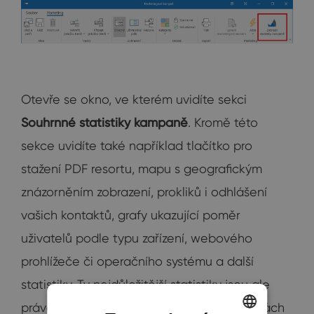
Otevře se okno, ve kterém uvidíte sekci
Souhrnné statistiky kampaně
. Kromě této
sekce uvidíte také například tlačítko pro
stažení PDF resortu, mapu s geografickým
znázorněním zobrazení, prokliků i odhlášení
vašich kontaktů, grafy ukazující poměr
uživatelů podle typu zařízení, webového
prohlížeče či operačního systému a další
statistiky. Ty nejdůležitější statistiky jsou ale
právě ty vyznačené v Souhrnných statistikách