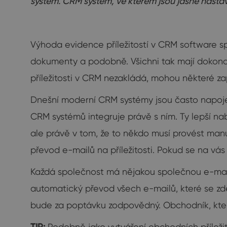
systém. CRM systém, ve kterém jsou jasně nasta
Výhoda evidence příležitostí v CRM software sp
dokumenty a podobně. Všichni tak mají dokonalý
příležitosti v CRM nezakládá, mohou některé 
Dnešní moderní CRM systémy jsou často napojen
CRM systémů integruje právě s ním. Ty lepší n
ale právě v tom, že to někdo musí provést man
převod e-mailů na příležitosti. Pokud se na vás
Každá společnost má nějakou společnou e-mail
automatický převod všech e-mailů, které se zde
bude za poptávku zodpovědný. Obchodník, který se
TIP:
Podobně jako vytváření obchodních příležito