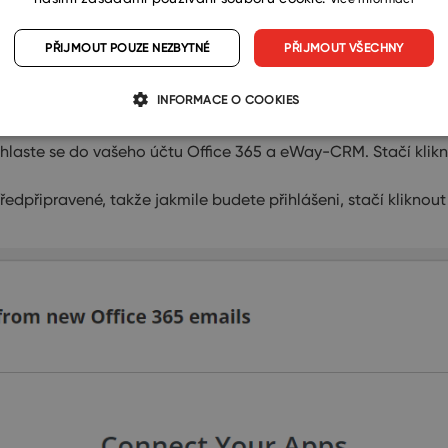
PŘIJMOUT POUZE NEZBYTNÉ
PŘIJMOUT VŠECHNY
INFORMACE O COOKIES
ihlaste se do vašeho účtu Office 365 a eWay-CRM. Stačí klikn
ředpřipravené, takže jakmile budete přihlášeni, stačí kliknou