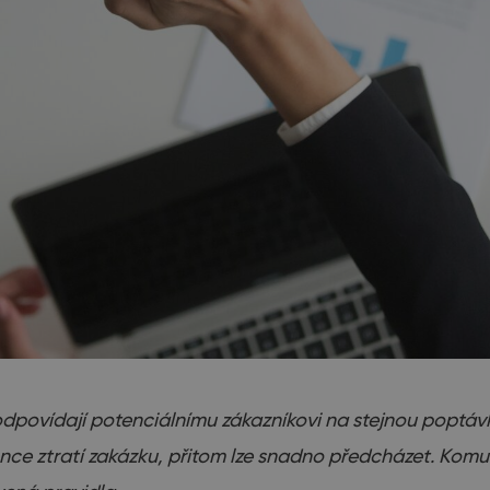
odpovídají potenciálnímu zákazníkovi na stejnou poptáv
e ztratí zakázku, přitom lze snadno předcházet. Komunika