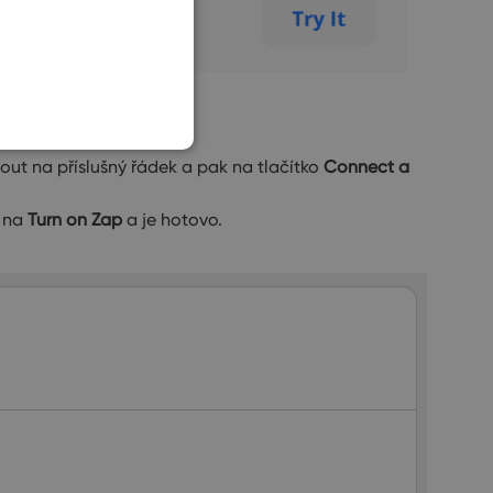
SLOVAK
out na příslušný řádek a pak na tlačítko
Connect a
t na
Turn on Zap
a je hotovo.