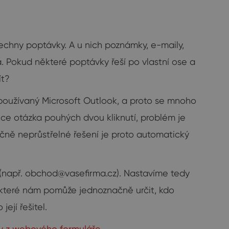
echny poptávky. A u nich poznámky, e-maily,
. Pokud některé poptávky řeší po vlastní ose a
ít?
 používaný Microsoft Outlook, a proto se mnoho
 sice otázka pouhých dvou kliknutí, problém je
ně neprůstřelné řešení je proto automatický
(např.
obchod@vasefirma.cz
). Nastavíme tedy
w, které nám pomůže jednoznačně určit, kdo
ejí řešitel.
y z webového formuláře
.