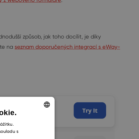
odušší způsob, jak toho docílit, je díky
žte na
seznam doporučených integrací s eWay-
okie.
ENGLISH
ážitku.
souladu s
CZECH