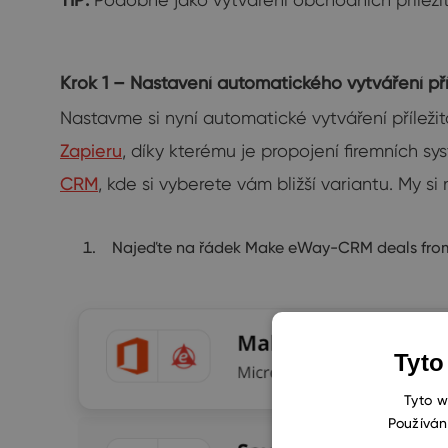
Krok 1 – Nastavení automatického vytváření příl
Nastavme si nyní automatické vytváření příležit
Zapieru
, díky kterému je propojení firemních 
CRM
, kde si vyberete vám bližší variantu. My s
Najeďte na řádek Make eWay-CRM deals from 
Tyto
Tyto w
Používán