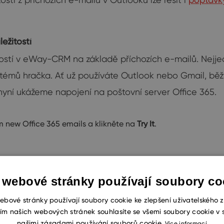
ežitostí
ostí v eWay-CRM na základě příchozích e-mailů. Nejjedn
systémů hračka. Ať už používáte Outlook nebo Gmail, bě
i nyní ukážeme napojení na poštovní server Office 365.
new Office 365 emails a klikněte na
Try It
.
 webové stránky používají soubory co
ebové stránky používají soubory cookie ke zlepšení uživatelského z
ím našich webových stránek souhlasíte se všemi soubory cookie v 
našimi zásadami používání souborů cookie.
Více informací