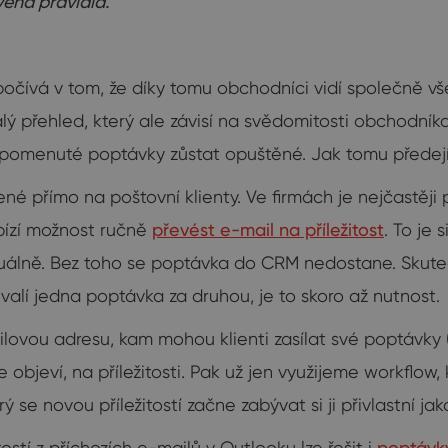
vená pravidla.
očívá v tom, že díky tomu obchodníci vidí společně vš
 přehled, který ale závisí na svědomitosti obchodníka
zapomenuté poptávky zůstat opuštěné. Jak tomu předej
é přímo na poštovní klienty. Ve firmách je nejčastěji
abízí možnost ručně
převést e-mail na příležitost
. To je
uálně. Bez toho se poptávka do CRM nedostane. Skuteč
 valí jedna poptávka za druhou, je to skoro až nutnost.
ovou adresu, kam mohou klienti zasílat své poptávky 
 objeví, na příležitosti. Pak už jen využijeme workflo
 novou příležitostí začne zabývat si ji přivlastní jako j
stí z příchozích e-mailů v Outlooku lze řešit i
poptávk