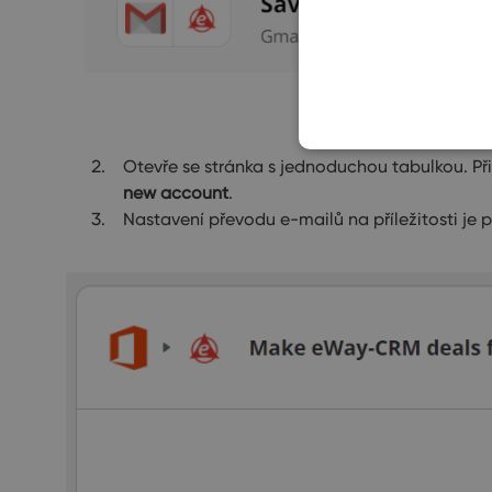
Otevře se stránka s jednoduchou tabulkou. Př
new account
.
Nastavení převodu e-mailů na příležitosti je p