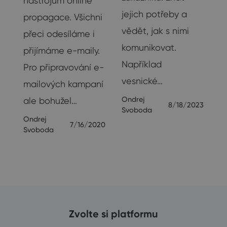
nástrojům online
su
jejich potřeby a
propagace. Všichni
vědět, jak s nimi
přeci odesíláme i
u
komunikovat.
přijímáme e-maily.
Například
Pro připravování e-
vesnické…
19
mailových kampaní
Ondrej
ale bohužel…
8/18/2023
Svoboda
Ondrej
7/16/2020
Svoboda
Zvolte si platformu