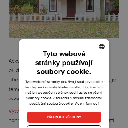
Tyto webové
Ačkoliv jistě vymyslíte více konceptů, než
stránky používají
ENGLISH
přijdete na ten správný, včetně některých
soubory cookie.
CZECH
atraktivních scénářů pro potenciální kupce, je
SLOVAK
Tyto webové stránky používají soubory cookie
ke zlepšení uživatelského zážitku. Používáním
téměř jisté, že se počet nabídek na odkup
našich webových stránek souhlasíte se všemi
zvýší.
soubory cookie v souladu s našimi zásadami
používání souborů cookie.
Více informací
Vytvoření perfektní prezentace
není jen o
PŘIJMOUT VŠECHNY
nahrání těch správných fotografií nemovitosti