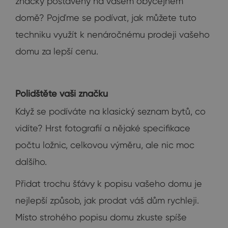
značky postavený na vašem obyčejném
domě? Pojďme se podívat, jak můžete tuto
techniku využít k nenáročnému prodeji vašeho
domu za lepší cenu.
Polidštěte vaši značku
Když se podíváte na klasický seznam bytů, co
vidíte? Hrst fotografií a nějaké specifikace
počtu ložnic, celkovou výměru, ale nic moc
dalšího.
Přidat trochu šťávy k popisu vašeho domu je
nejlepší způsob, jak prodat váš dům rychleji.
Místo strohého popisu domu zkuste spíše