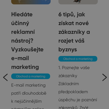
Hledáte
6 tipů, jak
účinný
získat nové
reklamní
zákazníky a
nástroj?
rozjet váš
Vyzkoušejte
byznys
e-mail
Obchod a marketing
marketing
1. Poznejte vaše
zákazníky
Obchod a marketing
je
Základním
E-mail marketing
předpokladem
patří dlouhodobě
úspěchu je poznání
k nejúčinnějším
na
zákazníků. Znát