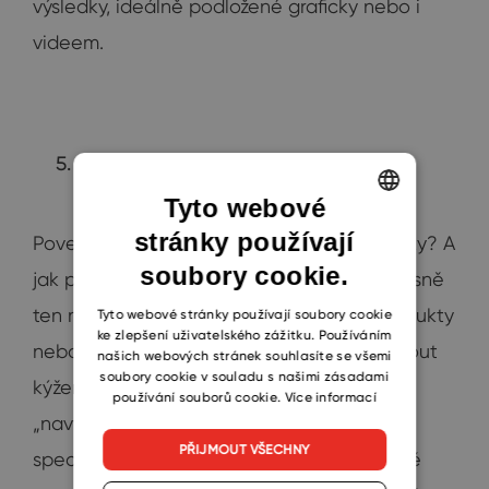
výsledky, ideálně podložené graficky nebo i
videem.
Věnujte se konkrétním postupům
Tyto webové
stránky používají
ENGLISH
Povedlo se vám zdvojnásobit klientovy zisky? A
soubory cookie.
CZECH
jak přesně jste postupovali? To je totiž přesně
ten moment, kdy začnete nabízet své produkty
SLOVAK
Tyto webové stránky používají soubory cookie
ke zlepšení uživatelského zážitku. Používáním
nebo služby, díky nimž se povedlo dosáhnout
našich webových stránek souhlasíte se všemi
soubory cookie v souladu s našimi zásadami
kýženého výsledku. Nedá se jen říci, že
používání souborů cookie.
Více informací
„navýšení bylo dosaženo díky našemu
PŘIJMOUT VŠECHNY
specifickému know-how“. Musíte konkrétně