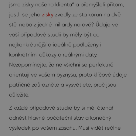
jsme zisky našeho klienta“ a přemýšleli přitom,
jestli se jeho
zisky
zvedly ze sta korun na dvě
stě, nebo z jedné miliardy na dvě? Údaje ve
vaší případové studii by měly být co
nejkonkrétnější a ideálně podloženy i
konkrétními důkazy a reálnými daty.
Nezapomínejte, že ne všichni se perfektně
orientují ve vašem byznysu, proto klíčové údaje
patřičně zdůrazněte a vysvětlete, proč jsou
důležité.
Z každé případové studie by si měl čtenář
odnést hlavně počáteční stav a konečný
výsledek po vašem zásahu. Musí vidět reálné