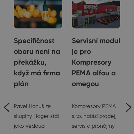
Specifičnost
Servisní modul
oboru není na
je pro
překážku,
Kompresory
když má firma
PEMA alfou a
plán
omegou
Rozhovory
Rozhovory
Pavel Hanuš ze
Kompresory PEMA
skupiny Hager stál
s.r.o. nabízí prodej,
jako Vedoucí
servis a pronájmy