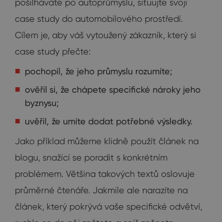
pošilháváte po autoprůmyslu, situujte svoji
case study do automobilového prostředí.
Cílem je, aby váš vytoužený zákazník, který si
case study přečte:
pochopil, že jeho průmyslu rozumíte;
ověřil si, že chápete specifické nároky jeho
byznysu;
uvěřil, že umíte dodat potřebné výsledky.
Jako příklad můžeme klidně použít článek na
blogu, snažící se poradit s konkrétním
problémem. Většina takových textů oslovuje
průměrné čtenáře. Jakmile ale narazíte na
článek, který pokrývá vaše specifické odvětví,