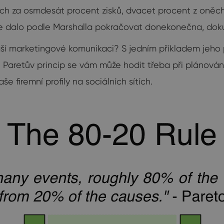
h za osmdesát procent zisků, dvacet procent z oněch
 se dalo podle Marshalla pokračovat donekonečna, do
ší marketingové komunikaci? S jedním příkladem jeho p
le Paretův princip se vám může hodit třeba při plánov
firemní profily na sociálních sítích.