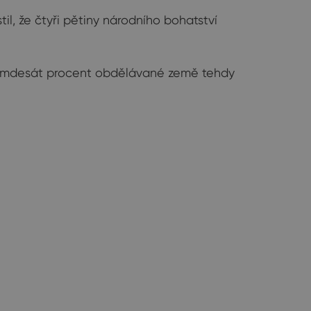
il, že čtyři pětiny národního bohatství
dy. Osmdesát procent obdělávané země tehdy