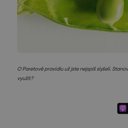
O Paretově pravidlu už jste nejspíš slyšeli. Stan
využít?