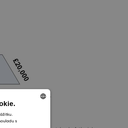
vaceti procent dárců.
okie.
ENGLISH
ážitku.
souladu s
CZECH