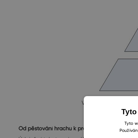
V duchu Paretova prin
Tyto
Tyto w
Od pěstování hrachu k programování
Používán