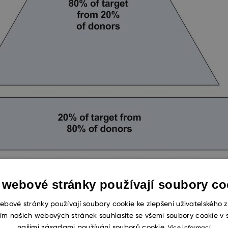
cipu přišlo osmdesát procent požadované částky od d
 webové stránky používají soubory co
ebové stránky používají soubory cookie ke zlepšení uživatelského z
ím našich webových stránek souhlasíte se všemi soubory cookie v 
našimi zásadami používání souborů cookie.
Více informací