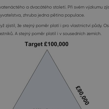
vatenáctého a dvacátého století. Při svém výzkumu zjist
yvatelstva, zhruba jedna pětina populace.
yž zjistil, že stejný poměr platí i pro vlastnictví pů
tníků. A stejný poměr platil i v sousedních zemích.