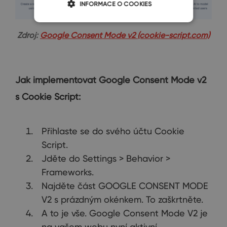
INFORMACE O COOKIES
Zdroj:
Google Consent Mode v2 (cookie-script.com)
Jak implementovat Google Consent Mode v2
s Cookie Script:
Přihlaste se do svého účtu Cookie
Script.
Jděte do Settings > Behavior >
Frameworks.
Najděte část GOOGLE CONSENT MODE
V2 s prázdným okénkem. To zaškrtněte.
A to je vše. Google Consent Mode V2 je
na vašem webu nyní aktivní.