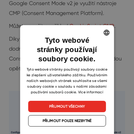
Google Consent Mode v2 je využití nástroje
CMP (Consent Management Platform).
Můžete použít například
CookieScript CMP
.
Díky CMP se dostaneme na úroveň, na níž
Tyto webové
stránky používají
dodržíme požadavky nové verze Google
ENGLISH
soubory cookie.
Consent Mode v2. A naše statistiky tak budou
CZECH
opět ukazovat přesná čísla.
SLOVAK
Tyto webové stránky používají soubory cookie
ke zlepšení uživatelského zážitku. Používáním
našich webových stránek souhlasíte se všemi
soubory cookie v souladu s našimi zásadami
používání souborů cookie.
Více informací
PŘIJMOUT VŠECHNY
PŘIJMOUT POUZE NEZBYTNÉ