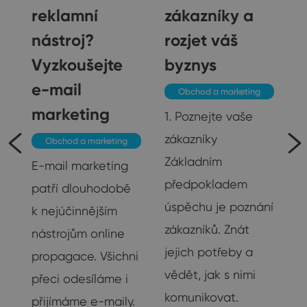
reklamní
zákazníky a
nástroj?
rozjet váš
Vyzkoušejte
byznys
e-mail
Obchod a marketing
marketing
1. Poznejte vaše
zákazníky
Obchod a marketing
je
Základním
E-mail marketing
předpokladem
patří dlouhodobě
úspěchu je poznání
k nejúčinnějším
na
zákazníků. Znát
nástrojům online
su
jejich potřeby a
propagace. Všichni
vědět, jak s nimi
přeci odesíláme i
u
komunikovat.
přijímáme e-maily.