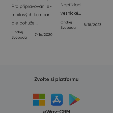
Například
Pro připravování e-
vesnické…
19
mailových kampaní
Ondrej
ale bohužel…
8/18/2023
Svoboda
Ondrej
7/16/2020
Svoboda
Zvolte si platformu
eWay-CRM