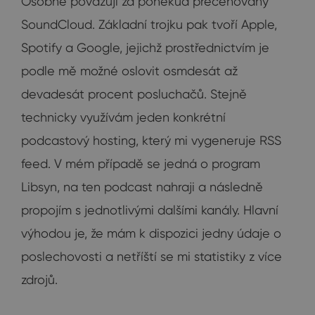
Osobně považuji za poněkud přeceňovaný
SoundCloud. Základní trojku pak tvoří Apple,
Spotify a Google, jejichž prostřednictvím je
podle mě možné oslovit osmdesát až
devadesát procent posluchačů. Stejně
technicky využívám jeden konkrétní
podcastový hosting, který mi vygeneruje RSS
feed. V mém případě se jedná o program
Libsyn, na ten podcast nahraji a následně
propojím s jednotlivými dalšími kanály. Hlavní
výhodou je, že mám k dispozici jedny údaje o
poslechovosti a netříští se mi statistiky z více
zdrojů.