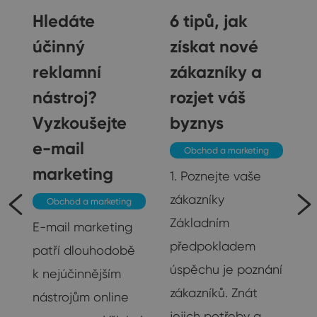
Hledáte
6 tipů, jak
účinný
získat nové
reklamní
zákazníky a
nástroj?
rozjet váš
Vyzkoušejte
byznys
e-mail
Obchod a marketing
marketing
1. Poznejte vaše
zákazníky
Obchod a marketing
je
Základním
E-mail marketing
předpokladem
patří dlouhodobě
úspěchu je poznání
k nejúčinnějším
na
zákazníků. Znát
nástrojům online
su
jejich potřeby a