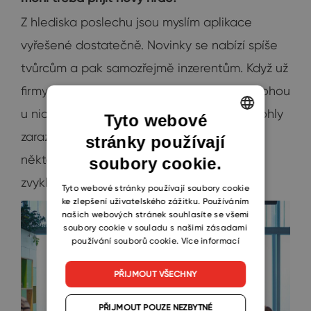
Z hlediska poslechu jsou myslím aplikace
vyřešené dostatečně. Novinky se nabízí spíše
tvůrcům a pak samozřejmě inzerentům. Když už
firmy nechtějí vytvářet vlastní podcasty, mohou
u nich aspoň inzerovat. Ale inzerenty by mohly
Tyto webové
zarazit omezené statistiky a absence
stránky používají
ENGLISH
některých funkcí a platforem, na které jsou
soubory cookie.
CZECH
zvyklí z YouTube nebo samotného Googlu.
SLOVAK
Tyto webové stránky používají soubory cookie
ke zlepšení uživatelského zážitku. Používáním
našich webových stránek souhlasíte se všemi
soubory cookie v souladu s našimi zásadami
používání souborů cookie.
Více informací
PŘIJMOUT VŠECHNY
PŘIJMOUT POUZE NEZBYTNÉ