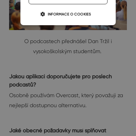
INFORMACE O COOKIES
O podcastech přednášel Dan Tržil i
vysokoškolským studentům.
Jakou aplikaci doporučujete pro poslech
podcastů?
Osobně používám Overcast, který považuji za
nejlepší dostupnou alternativu.
Jaké obecné požadavky musí splňovat