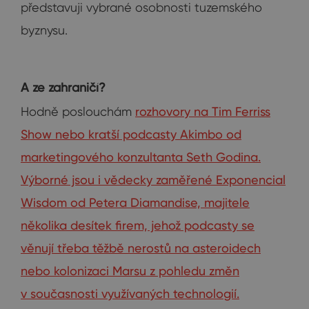
představuji vybrané osobnosti tuzemského
byznysu.
A ze zahraničí?
Hodně poslouchám
rozhovory na Tim Ferriss
Show nebo kratší podcasty Akimbo od
marketingového konzultanta Seth Godina.
Výborné jsou i vědecky zaměřené Exponencial
Wisdom od Petera Diamandise, majitele
několika desítek firem, jehož podcasty se
věnují třeba těžbě nerostů na asteroidech
nebo kolonizaci Marsu z pohledu změn
v současnosti využívaných technologií.