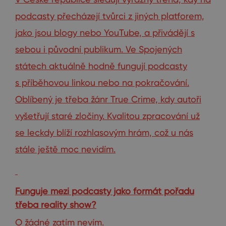
podcasty přecházejí tvůrci z jiných platforem,
jako jsou blogy nebo YouTube, a přivádějí s
sebou i původní publikum. Ve Spojených
státech aktuálně hodně fungují podcasty
s příběhovou linkou nebo na pokračování.
Oblíbený je třeba žánr True Crime, kdy autoři
vyšetřují staré zločiny. Kvalitou zpracování už
se leckdy blíží rozhlasovým hrám, což u nás
stále ještě moc nevidím.
Funguje mezi podcasty jako formát pořadu
třeba reality show?
O žádné zatím nevím.