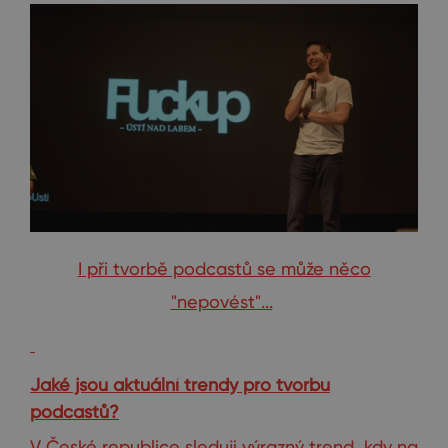
I při tvorbě podcastů se může něco
"nepovést"...
Jaké jsou aktuální trendy pro tvorbu
podcastů?
V České republice sleduji výrazný trend, kdy na