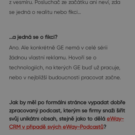
z vesmíru. Posluchač ze začátku ani neví, zda
se jedná o realitu nebo fikci…
...a jedná se o fikci?
Ano. Ale konkrétně GE nemá v celé sérii
žádnou vlastní reklamu. Hovoří se o
technologiích, na kterých GE buď už pracuje,
nebo v nejbližší budoucnosti pracovat začne.
Jak by měl po formální stránce vypadat dobře
zpracovaný podcast, kterým se firmy snaží šířit
svůj unikátní obsah, stejně jako to dělá
eWay-
CRM v případě svých eWay-Podcastů
?