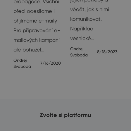
propagace. Všichni
vědět, jak s nimi
přeci odesíláme i
u
komunikovat.
přijímáme e-maily.
Například
Pro připravování e-
vesnické…
19
mailových kampaní
Ondrej
ale bohužel…
8/18/2023
Svoboda
Ondrej
7/16/2020
Svoboda
Zvolte si platformu