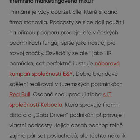
firemního marketingového mixu?
Primární je vždy dodržet cíle, které si daná
firma stanovila. Podcasty se sice dají použít i
na přímou podporu prodeje, ale v českých
podmínkách fungují spíše jako nástroj pro
rozvoj značky. Osvědčily se ale i jako HR
pomůcka, což perfektně ilustruje
náborová
kampaň společnosti E&Y
. Dobré brandové
sdělení realizoval v tuzemských podmínkách
Red Bull
. Osobně spolupracuji třeba
s IT
společností Keboola
, která spravuje firemní
data a o „Data Driven“ podnikání připravuje i
vlastní podcasty. Jejich obsah pochopitelně
zajímá pár set posluchačů, ale těchto několik