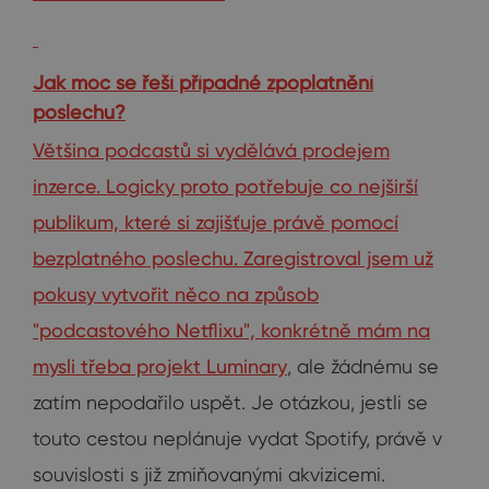
Jak moc se řeší případné zpoplatnění
poslechu?
Většina podcastů si vydělává prodejem
inzerce. Logicky proto potřebuje co nejširší
publikum, které si zajišťuje právě pomocí
bezplatného poslechu. Zaregistroval jsem už
pokusy vytvořit něco na způsob
"podcastového Netflixu", konkrétně mám na
mysli třeba projekt
Luminary
, ale žádnému se
zatím nepodařilo uspět. Je otázkou, jestli se
touto cestou neplánuje vydat Spotify, právě v
souvislosti s již zmiňovanými akvizicemi.