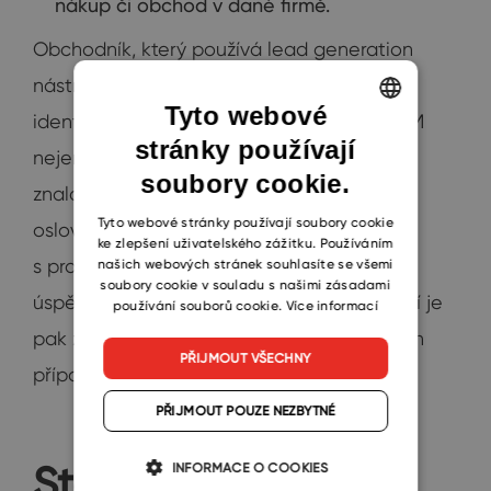
nákup či obchod v dané firmě.
Obchodník, který používá lead generation
nástroje, nové příležitosti nevytváří, ale
Tyto webové
identifikuje. S takovým nástrojem má v CRM
stránky používají
ENGLISH
nejen zásobárnu poptávek, ale vybavený
soubory cookie.
CZECH
znalostmi o potenciálních zákaznících také
SLOVAK
Tyto webové stránky používají soubory cookie
oslovuje mnohem víc leadů
ke zlepšení uživatelského zážitku. Používáním
s pravděpodobným zájmem. Statistická
našich webových stránek souhlasíte se všemi
soubory cookie v souladu s našimi zásadami
úspěšnost takových obchodních příležitostí je
používání souborů cookie.
Více informací
pak zpravidla mnohem vyšší než v ostatních
PŘIJMOUT VŠECHNY
případech.
PŘIJMOUT POUZE NEZBYTNÉ
Statistika nuda je,
INFORMACE O COOKIES