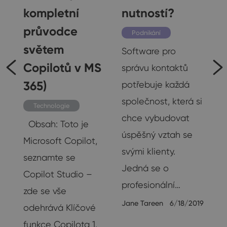
kompletní
nutností?
průvodce
Podnikání
světem
Software pro
Copilotů v MS
správu kontaktů
365)
potřebuje každá
společnost, která si
Technologie
chce vybudovat
Obsah: Toto je
…
úspěšný vztah se
Microsoft Copilot,
18
svými klienty.
seznamte se
Jedná se o
Copilot Studio –
profesionální…
zde se vše
Jane Tareen
6/18/2019
odehrává Klíčové
funkce Copilota 1.