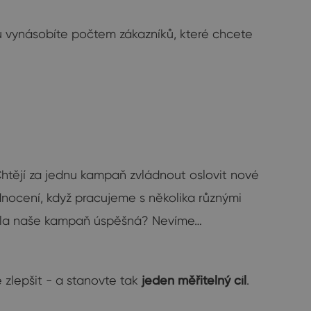
nu vynásobíte počtem zákazníků, které chcete
k. Chtějí za jednu kampaň zvládnout oslovit nové
odnocení, když pracujeme s několika různými
 Byla naše kampaň úspěšná? Nevíme…
e zlepšit - a stanovte tak
jeden měřitelný cíl
.