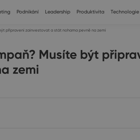
ting
Podnikání
Leadership
Produktivita
Technologie
t připraveni zainvestovat a stát nohama pevně na zemi
paň? Musíte být připrav
na zemi