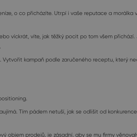
ze, o co přicházíte. Utrpí i vaše reputace a morálka ve
 nebo víckrát, víte, jak těžký pocit po tom všem přicház
.
. Vytvořit kampaň podle zaručeného receptu, který ne
ositioning.
zaujímá. Tím pádem netuší, jak se odlišit od konkurence
ový objem prodejů, je zásadní, aby se mu firmy věnovaly