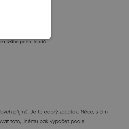
SLOVAK
 nižšího počtu leadů.
ubých příjmů. Je to dobrý začátek. Něco, s čím
ovat toto, jinému pak výpočet podle