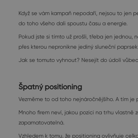
Když se vám kampaň nepodaří, nejsou to jen pení
do toho všeho dali spoustu času a energie.
Pokud jste si tímto už prošli, třeba jen jednou,
přes kterou nepronikne jediný sluneční paprsek
Jak se tomuto vyhnout? Nesejít do údolí vůbec
Špatný positioning
Vezměme to od toho nejnáročnějšího. A tím je p
Mnoho firem neví, jakou pozici na trhu vlastně 
zapamatovatelná.
Vzhledem k tomu, že positioning ovlivňuje celk