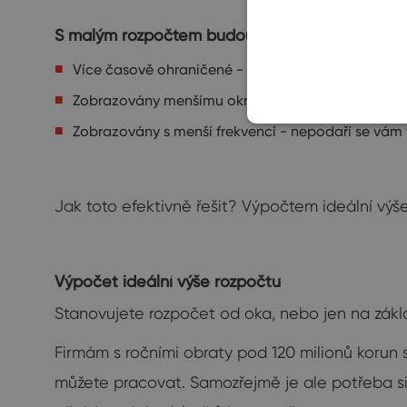
S malým rozpočtem budou vaše kampaně
:
Více časově ohraničené - nebudou moct běžet tak 
Zobrazovány menšímu okruhu lidí - to povede au
Zobrazovány s menší frekvencí - nepodaří se vám
Jak toto efektivně řešit? Výpočtem ideální výš
Výpočet ideální výše rozpočtu
Stanovujete rozpočet od oka, nebo jen na zákl
Firmám s ročními obraty pod 120 milionů korun 
můžete pracovat. Samozřejmě je ale potřeba si