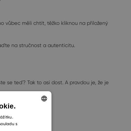
o vůbec měli chtít, těžko kliknou na přiložený
ďte na stručnost a autenticitu.
e se teď? Tak to asi dost. A pravdou je, že je
okie.
ENGLISH
ážitku.
souladu s
CZECH