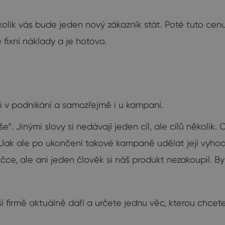
, kolik vás bude jeden nový zákazník stát. Poté tuto ce
ixní náklady a je hotovo.
ě i v podnikání a samozřejmě i u kampaní.
še“. Jinými slovy si nedávají jeden cíl, ale cílů několi
et. Jak ale po ukončení takové kampaně udělat její vyh
čce, ale ani jeden člověk si náš produkt nezakoupil.
ší firmě aktuálně daří a určete jednu věc, kterou chcet