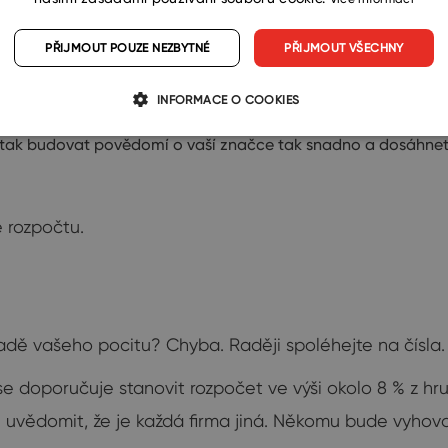
PŘIJMOUT POUZE NEZBYTNÉ
PŘIJMOUT VŠECHNY
dlouho, jak byste chtěli a potřebovali.
INFORMACE O COOKIES
tomaticky k nízkým tržbám.
 tak budovat povědomí o vaší značce tak snadno a dosáhnete
e rozpočtu.
adě vašeho pocitu? Chyba. Raději spoléhejte na čísla.
se doporučuje stanovit rozpočet ve výši okolo 8 % z hr
 uvědomit, že je každá firma jiná. Někomu bude vyhov