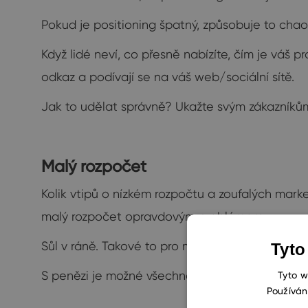
Pokud je positioning špatný, způsobuje to chao
Když lidé neví, co přesně nabízíte, čím je váš 
odkaz a podívají se na váš web/sociální sítě.
Jak to udělat správně? Ukažte svým zákazníkům
Malý rozpočet
Kolik vtipů o nízkém rozpočtu a zoufalých marke
malý rozpočet opravdovým problémem.
Sůl v ráně. Takové to pro marketéry, od kterých 
Tyto
S penězi je možné všechno, bez nich nic. Tak to 
Tyto w
Používán