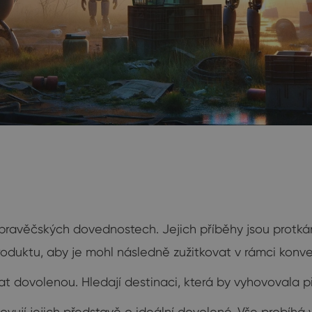
ypravěčských dovednostech. Jejich příběhy jsou protká
roduktu, aby je mohl následně zužitkovat v rámci konv
ovat dovolenou. Hledají destinaci, která by vyhovovala
ovují jejich představě o ideální dovolené. Vše probíhá 