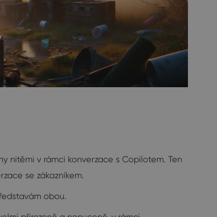
ny nitěmi v rámci konverzace s Copilotem. Ten
erzace se zákazníkem.
 představám obou.
velmi přirozeně a nenuceně, v rámci