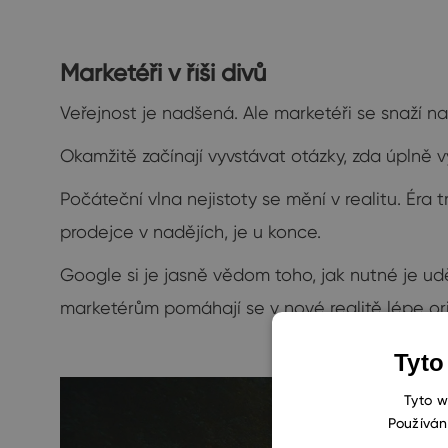
Marketéři v říši divů
Veřejnost je nadšená. Ale marketéři se snaží 
Okamžitě začínají vyvstávat otázky, zda úplně v
Počáteční vlna nejistoty se mění v realitu. Éra
prodejce v nadějích, je u konce.
Google si je jasně vědom toho, jak nutné je ud
marketérům pomáhají se v nové realitě lépe or
Tyto
Tyto w
Používán