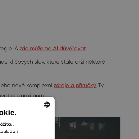
tegie. A
zda můžeme AI důvěřovat
.
ě klíčových slov, které stále drží některé
y jeho nové komplexní
zdroje a příručky.
Ty
žívat na maximum.
okie.
ENGLISH
ážitku.
souladu s
CZECH