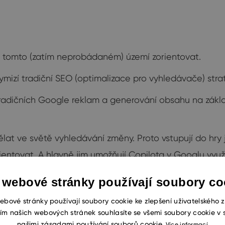
na tomto (zatím neprobádaném) území zorientovat.
ymizí tradiční SEO (optimalizace pro vyhledávače) stra
 tradičních Google reklam a generování obsahu na základ
ělat ve světě vyhledávání změny. Proto vstupují do hr
ientovat. A hlavně jim umožňují Copilota v Googlu vyu
 webové stránky používají soubory co
ebové stránky používají soubory cookie ke zlepšení uživatelského z
ím našich webových stránek souhlasíte se všemi soubory cookie v 
našimi zásadami používání souborů cookie.
Více informací