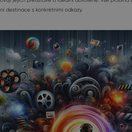
í destinace s konkrétními odkazy.