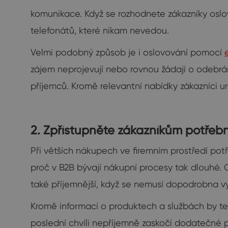
komunikace. Když se rozhodnete zákazníky osl
telefonátů, které nikam nevedou.
Velmi podobný způsob je i oslovování pomocí
zájem neprojevují nebo rovnou žádají o odebrán
příjemců. Kromě relevantní nabídky zákazníci 
2. Zpřístupněte zákazníkům potřeb
Při větších nákupech ve firemním prostředí pot
proč v B2B bývají nákupní procesy tak dlouhé. 
také příjemnější, když se nemusí dopodrobna v
Kromě informací o produktech a službách by te
poslední chvíli nepříjemně zaskočí dodatečné 