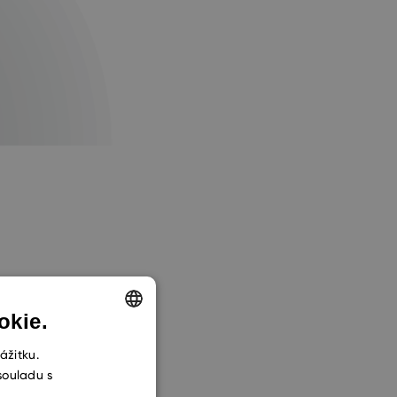
okie.
ENGLISH
ážitku.
souladu s
CZECH