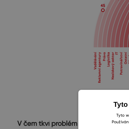
Tyto
Tyto w
Používán
V čem tkví problém dlouhých náku