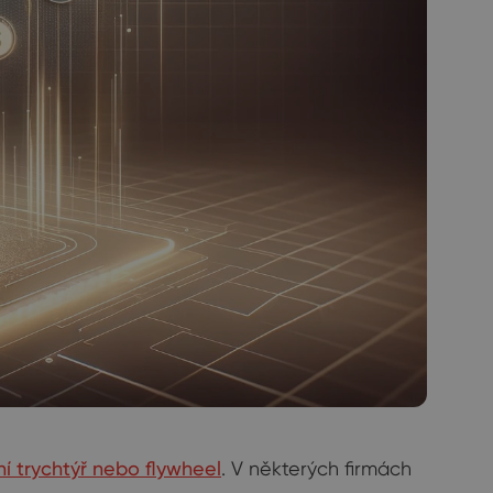
í trychtýř nebo flywheel
. V některých firmách