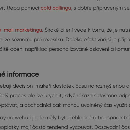
ovit třeba pomocí
cold callingu
, s dobře připraveným 
e-mail marketingu
. Široké cílení vede k tomu, že je nu
í ze seznamu pro rozesílku. Daleko efektivnější je při
určitě ocení například personalizované oslovení a ko
né informace
řebují decision-makeři dostatek času na rozmyšlenou a 
Celý proces ale lze urychlit, když zákazník dostane od
yptávat, a obchodníci pak mohou uvolněný čas využít s
dy na webu i jinde měly být přehledné a transparentní
poplatky, mají často tendenci vycouvat. Dosavadní čas