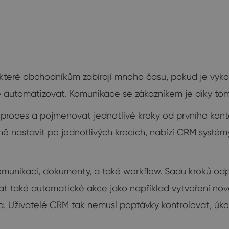
teré obchodníkům zabírají mnoho času, pokud je vykoná
 automatizovat. Komunikace se zákazníkem je díky tomu
ní proces a pojmenovat jednotlivé kroky od prvního kon
ě nastavit po jednotlivých krocích, nabízí CRM systémy.
komunikaci, dokumenty, a také workflow. Sadu kroků od
at také automatické akce jako například vytvoření no
a. Uživatelé CRM tak nemusí poptávky kontrolovat, úko