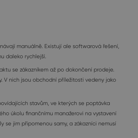
vají manuálně. Existují ale softwarová řešení,
 daleko rychlejší.
taktu se zákazníkem až po dokončení prodeje.
 V nich jsou obchodní příležitosti vedeny jako
povídajících stavům, ve kterých se poptávka
vého úkolu finančnímu manažerovi na vystavení
ly se jim připomenou samy, a zákazníci nemusí