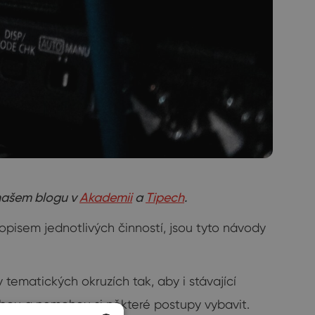
 našem blogu v
Akademii
a
Tipech
.
isem jednotlivých činností, jsou tyto návody
 tematických okruzích tak, aby i stávající
dobou a nemohou si některé postupy vybavit.