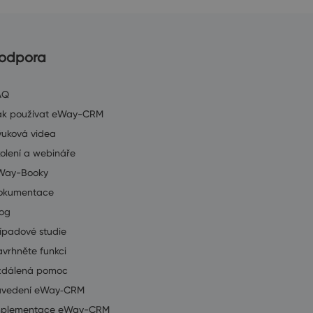
odpora
AQ
ak používat eWay-CRM
ýuková videa
olení a webináře
Way-Booky
okumentace
log
ípadové studie
vrhněte funkci
zdálená pomoc
avedení eWay‑CRM
mplementace eWay-CRM