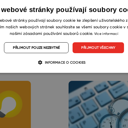
ci eWay-CRM (1)
,
popisu uživatelského rozhraní (2)
a pro
 webové stránky používají soubory co
linský.
ebové stránky používají soubory cookie ke zlepšení uživatelského z
ím našich webových stránek souhlasíte se všemi soubory cookie v 
našimi zásadami používání souborů cookie.
Více informací
PŘIJMOUT POUZE NEZBYTNÉ
PŘIJMOUT VŠECHNY
INFORMACE O COOKIES
Mohlo by se vám líbit