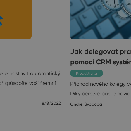
Jak delegovat pr
pomocí CRM syst
žete nastavit automatický
Produktivita
izpůsobíte vaší firemní
Příchod nového kolegy do 
Díky čerstvé posile navíc
8/8/2022
Ondrej Svoboda