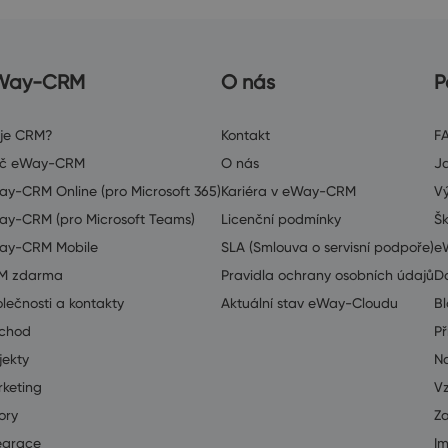
Way-CRM
O nás
P
 je CRM?
Kontakt
F
oč eWay-CRM
O nás
J
y-CRM Online (pro Microsoft 365)
Kariéra v eWay-CRM
V
y-CRM (pro Microsoft Teams)
Licenční podmínky
Šk
ay-CRM Mobile
SLA (Smlouva o servisní podpoře)
e
M zdarma
Pravidla ochrany osobních údajů
D
lečnosti a kontakty
Aktuální stav eWay-Cloudu
B
chod
Př
jekty
Na
keting
V
ory
Z
egrace
I