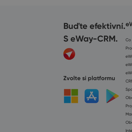
Buďte efektivní.
e
S eWay-CRM.
Co
Pr
eWa
eWa
eW
Zvolte si platformu
CR
Spo
Ob
Pro
Mar
Ob
Int