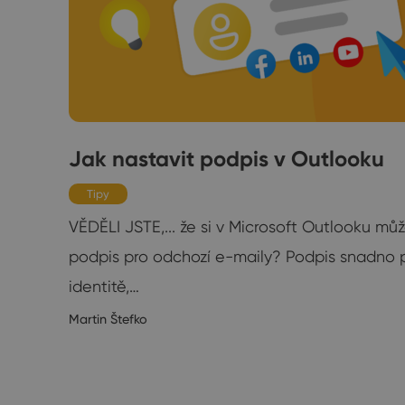
Jak nastavit podpis v Outlooku
Tipy
ch
VĚDĚLI JSTE,... že si v Microsoft Outlooku mů
podpis pro odchozí e-maily? Podpis snadno př
identitě,…
20/2018
Martin Štefko