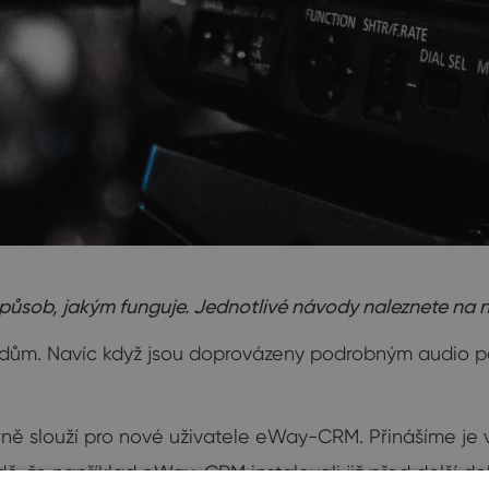
působ, jakým funguje. Jednotlivé návody naleznete na
dům. Navíc když jsou doprovázeny podrobným audio pop
árně slouží pro nové uživatele eWay-CRM. Přinášíme je v
padě, že například eWay-CRM instalovali již před delší 