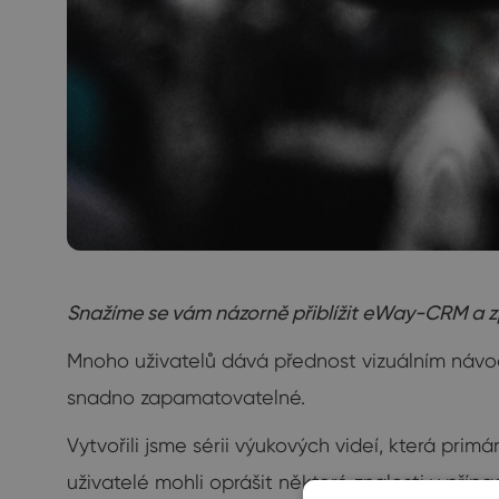
Snažíme se vám názorně přiblížit eWay-CRM a z
Mnoho uživatelů dává přednost vizuálním návo
snadno zapamatovatelné.
Vytvořili jsme sérii výukových videí, která prim
uživatelé mohli oprášit některé znalosti v pří