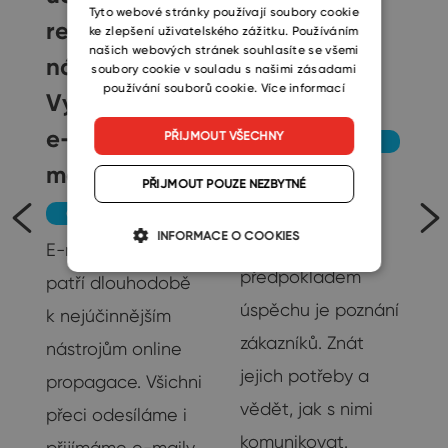
SLOVAK
Tyto webové stránky používají soubory cookie
reklamní
zákazníky a
ke zlepšení uživatelského zážitku. Používáním
našich webových stránek souhlasíte se všemi
nástroj?
rozjet váš
soubory cookie v souladu s našimi zásadami
používání souborů cookie.
Více informací
Vyzkoušejte
byznys
e-mail
PŘIJMOUT VŠECHNY
Obchod a marketing
marketing
1. Poznejte vaše
PŘIJMOUT POUZE NEZBYTNÉ
zákazníky
Obchod a marketing
INFORMACE O COOKIES
je
Základním
E-mail marketing
předpokladem
patří dlouhodobě
úspěchu je poznání
k nejúčinnějším
na
zákazníků. Znát
nástrojům online
su
jejich potřeby a
propagace. Všichni
vědět, jak s nimi
přeci odesíláme i
u
komunikovat.
přijímáme e-maily.