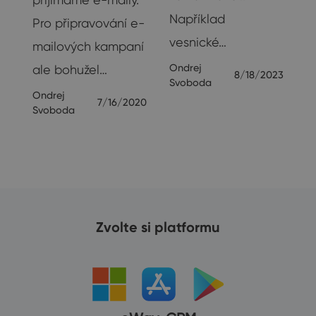
Například
Pro připravování e-
vesnické…
19
mailových kampaní
Ondrej
ale bohužel…
8/18/2023
Svoboda
Ondrej
7/16/2020
Svoboda
Zvolte si platformu