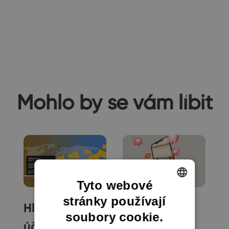
Mohlo by se vám líbit
Tyto webové
stránky používají
ENGLISH
Hledáte
6 tipů, jak
soubory cookie.
CZECH
účinný
získat nové