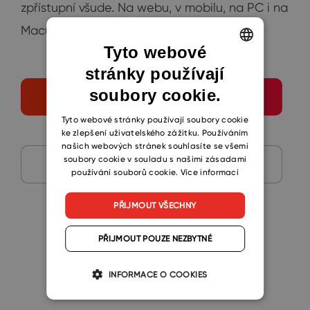
zpřístupní všude. Na webu, v mobilu, na PC i na
Macu.
Tyto webové
stránky používají
ENGLISH
soubory cookie.
CZECH
Získat CFO Dashboard
SLOVAK
Tyto webové stránky používají soubory cookie
ke zlepšení uživatelského zážitku. Používáním
našich webových stránek souhlasíte se všemi
soubory cookie v souladu s našimi zásadami
Návod
používání souborů cookie.
Více informací
PŘIJMOUT VŠECHNY
PŘIJMOUT POUZE NEZBYTNÉ
INFORMACE O COOKIES