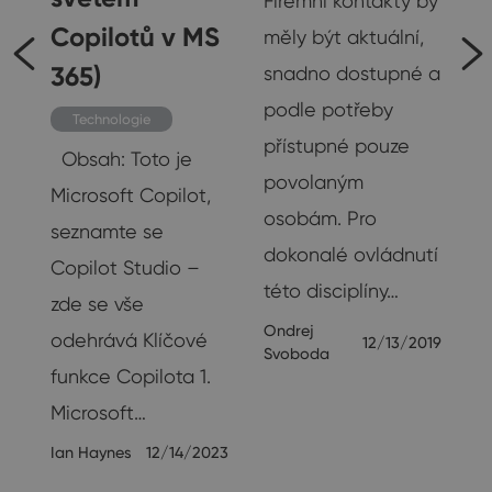
Firemní kontakty by
Copilotů v MS
měly být aktuální,
365)
snadno dostupné a
podle potřeby
Technologie
přístupné pouze
Obsah: Toto je
povolaným
Microsoft Copilot,
osobám. Pro
seznamte se
dokonalé ovládnutí
,
Copilot Studio –
této disciplíny…
zde se vše
Ondrej
odehrává Klíčové
12/13/2019
Svoboda
funkce Copilota 1.
19
Microsoft…
Ian Haynes
12/14/2023