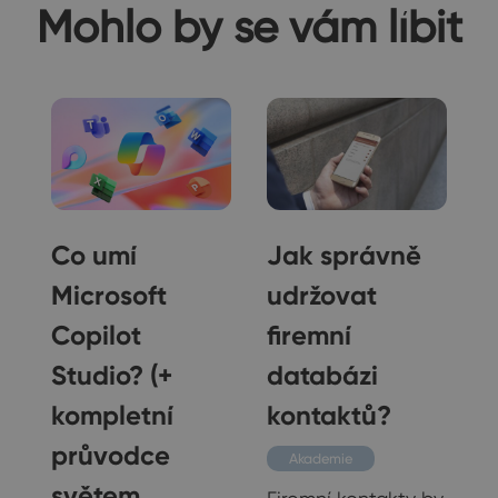
Mohlo by se vám líbit
Co umí
Jak správně
a
Microsoft
udržovat
Copilot
firemní
Studio? (+
databázi
e
kompletní
kontaktů?
průvodce
Akademie
světem